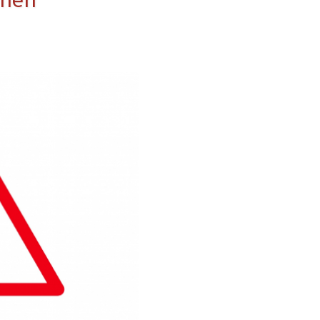
erwehr
ung