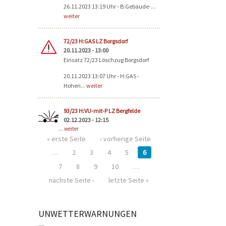
26.11.2023 13:19 Uhr - B:Gebäude-...
weiter
72/23 H:GAS LZ Borgsdorf
20.11.2023 - 13:00
Einsatz 72/23 Löschzug Borgsdorf
20.11.2023 13:07 Uhr - H:GAS -
Hohen...
weiter
93/23 H:VU-mit-P LZ Bergfelde
02.12.2023 - 12:15
...
weiter
« erste Seite
‹ vorherige Seite
…
2
3
4
5
6
7
8
9
10
…
nächste Seite ›
letzte Seite »
UNWETTERWARNUNGEN