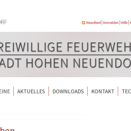
Newsfeed
Anmelden
Hilfe
EINE
AKTUELLES
DOWNLOADS
KONTAKT
TEC
wehrverein Bergfelde e.V.
Veranstaltungen
ndorf
rverein Borgsdorf
Weitere Nachrichten
rverein Hohen Neuendorf
ohen