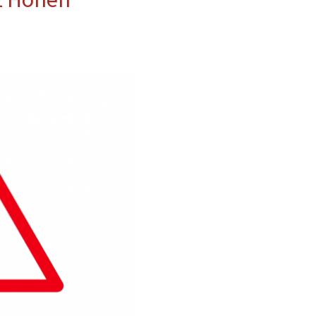
erwehr
ung