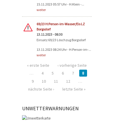
15.11.2023 05:57 Uhr - H:Klein -...
weiter
69/23 H:Person-im-Wasser/Eis LZ
Borgsdorf
13.11.2023 - 08:30
Einsatz 69/23 Löschzug Borgsdorf
13.11.2023 08:24 Uhr - H:Person-im-...
weiter
« erste Seite
‹ vorherige Seite
…
4
5
6
7
8
9
10
11
12
…
nächste Seite ›
letzte Seite »
UNWETTERWARNUNGEN