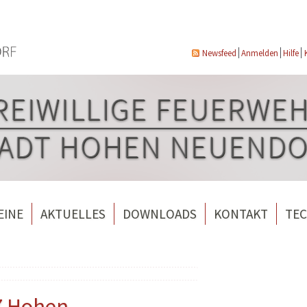
Newsfeed
Anmelden
Hilfe
EINE
AKTUELLES
DOWNLOADS
KONTAKT
TEC
wehrverein Bergfelde e.V.
Veranstaltungen
ndorf
rverein Borgsdorf
Weitere Nachrichten
rverein Hohen Neuendorf
LZ Hohen