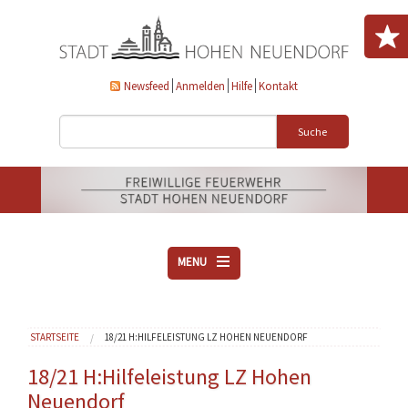
Direkt zum Inhalt
Newsfeed
Anmelden
Hilfe
Kontakt
Suche
MENU
ÜBER UNS
Sie sind hier
STARTSEITE
18/21 H:HILFELEISTUNG LZ HOHEN NEUENDORF
VEREINE
AKTUELLES
18/21 H:Hilfeleistung LZ Hohen
Neuendorf
DOWNLOADS