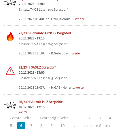
28.11.2023 - 06:00
Einsatz 74/23 Löschzug Borgsdorf
28.11.2023 05:48 Uhr - H:VU-Klemm -...
weiter
73/23 B:Gebäude-Groß LZ Borgsdorf
26.11.2023 - 13:15
Einsatz 73/23 Löschzug Borgsdorf
26.11.2023 13:19 Uhr - B:Gebäude-...
weiter
72/23 H:GAS LZ Borgsdorf
20.11.2023 - 13:00
Einsatz 72/23 Löschzug Borgsdorf
20.11.2023 13:07 Uhr - H:GAS - Hohen...
weiter
93/23 H:VU-mit-P LZ Bergfelde
02.12.2023 - 12:15
...
weiter
« erste Seite
‹ vorherige Seite
…
2
3
4
5
6
7
8
9
10
…
nächste Seite ›