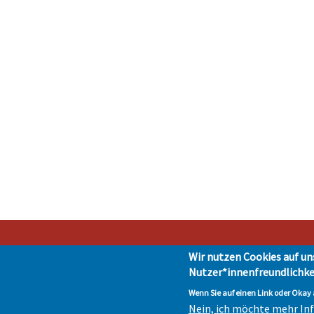
Wir nutzen Cookies auf un
Nutzer*innenfreundlichke
Stad
Impressum
|
Presse
|
Da
Wenn Sie auf einen Link oder Okay a
Nein, ich möchte mehr I