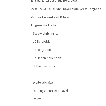
Einsatz 21/23 Löschzug Bergfelde
20.04.2023 - 09:01 Uhr - B:Gebäude-Gross Bergfelde
-> Brand in Werkstatt KITA <-
Eingesetzte Kräfte:
- Stadtwehrführung:
- LZ Bergfelde:
- LZ Borgsdorf:
- LZ Hohen Neuendorf:
- FF Birkenwerder:
- Weitere Kräfte: -
- Rettungsdienst Oberhavel
- Polizei