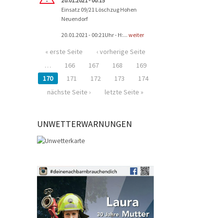
20.01.2021 - 00:15
Einsatz 09/21 Löschzug Hohen
Neuendorf
20.01.2021 - 00:21Uhr - H:...
weiter
« erste Seite
‹ vorherige Seite
…
166
167
168
169
170
171
172
173
174
nächste Seite ›
letzte Seite »
UNWETTERWARNUNGEN