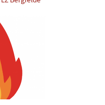
erwehr
ung