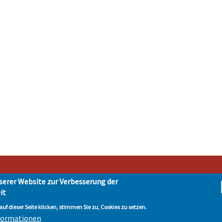
serer Website zur Verbesserung der
it
t Hohen Neuendorf • Oranienburger Str. 2 • 16540 Hohen Neuendorf • Telefon 03303-
tenschutz
| © Hohen-Neuendorf.de, Alle Rechte vorbehalten - Vervielfältigung nur 
uf dieser Seite klicken, stimmen Sie zu, Cookies zu setzen.
nformationen