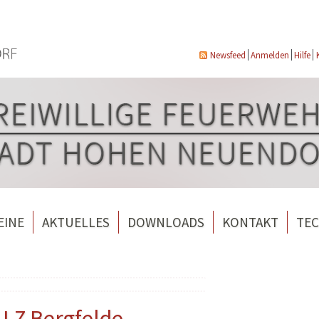
Newsfeed
Anmelden
Hilfe
EINE
AKTUELLES
DOWNLOADS
KONTAKT
TEC
wehrverein Bergfelde e.V.
Veranstaltungen
ndorf
rverein Borgsdorf
Weitere Nachrichten
rverein Hohen Neuendorf
 LZ Bergfelde