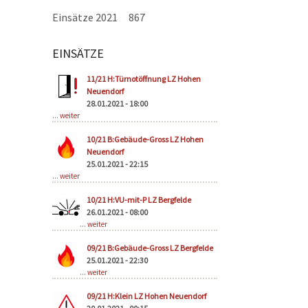
Einsätze 2021
867
EINSÄTZE
Seiten
11/21 H:Türnotöffnung LZ Hohen
Neuendorf
28.01.2021 - 18:00
...
weiter
10/21 B:Gebäude-Gross LZ Hohen
Neuendorf
25.01.2021 - 22:15
...
weiter
10/21 H:VU-mit-P LZ Bergfelde
26.01.2021 - 08:00
...
weiter
09/21 B:Gebäude-Gross LZ Bergfelde
25.01.2021 - 22:30
...
weiter
09/21 H:Klein LZ Hohen Neuendorf