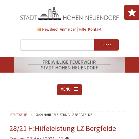
Direkt zum Inhalt
Newsfeed
Anmelden
Hilfe
Kontakt
Suche
MENU
ÜBER UNS
Sie sind hier
STARTSEITE
28/21 H:HILFELEISTUNG LZ BERGFELDE
VEREINE
AKTUELLES
28/21 H:Hilfeleistung LZ Bergfelde
DOWNLOADS
Freitag, 23. April 2021 - 13:45