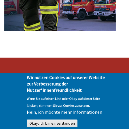
Wir nutzen Cookies auf unserer Website
Stadt Hohen Neuendorf • Oranienburger Str. 2 • 16540 Hohen Neuendorf •
zur Verbesserung der
Telefon 03303-528-0
Nutzer*innenfreundlichkeit
Impressum
|
Presse
|
Datenschutz
| © Hohen-Neuendorf.de, Alle Rechte
vorbehalten - Vervielfältigung nur mit unserer Genehmigung
Wenn Sie auf einen Link oder Okay auf dieser Seite
klicken, stimmen Sie zu, Cookies zu setzen.
Nein, ich möchte mehr Informationen
Okay, ich bin einverstanden