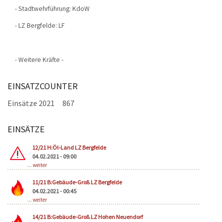
- Stadtwehrführung: KdoW
- LZ Bergfelde: LF
- Weitere Kräfte -
EINSATZCOUNTER
Einsätze 2021
867
EINSÄTZE
Seiten
12/21 H:Öl-Land LZ Bergfelde
04.02.2021 - 09:00
...
weiter
11/21 B:Gebäude-Groß LZ Bergfelde
04.02.2021 - 00:45
...
weiter
14/21 B:Gebäude-Groß LZ Hohen Neuendorf