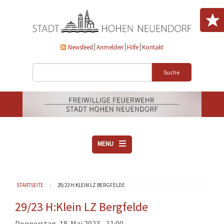
Direkt zum Inhalt
Newsfeed
Anmelden
Hilfe
Kontakt
Suche
MENU
ÜBER UNS
Sie sind hier
STARTSEITE
29/23 H:KLEIN LZ BERGFELDE
VEREINE
AKTUELLES
29/23 H:Klein LZ Bergfelde
DOWNLOADS
Donnerstag, 18. Mai 2023 - 11:00