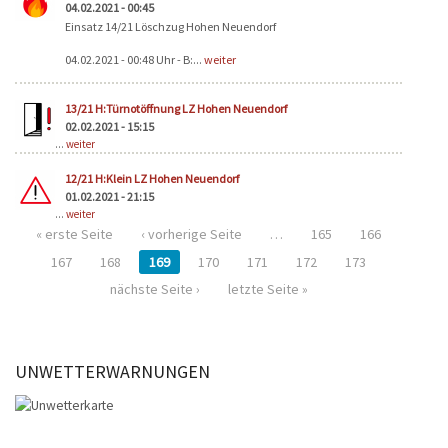
04.02.2021 - 00:45
Einsatz 14/21 Löschzug Hohen Neuendorf
04.02.2021 - 00:48 Uhr - B:...
weiter
13/21 H:Türnotöffnung LZ Hohen Neuendorf
02.02.2021 - 15:15
...
weiter
12/21 H:Klein LZ Hohen Neuendorf
01.02.2021 - 21:15
...
weiter
« erste Seite
‹ vorherige Seite
…
165
166
167
168
169
170
171
172
173
nächste Seite ›
letzte Seite »
UNWETTERWARNUNGEN