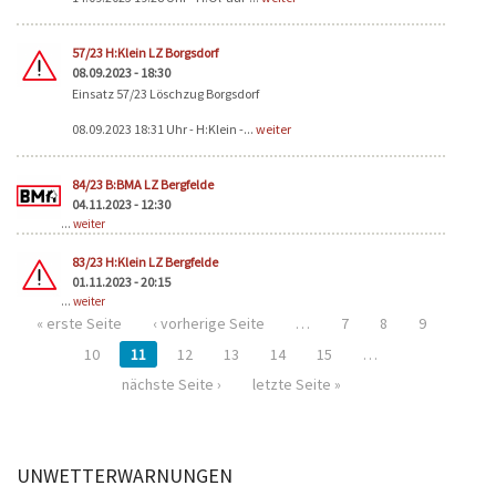
57/23 H:Klein LZ Borgsdorf
08.09.2023 - 18:30
Einsatz 57/23 Löschzug Borgsdorf
08.09.2023 18:31 Uhr - H:Klein -...
weiter
84/23 B:BMA LZ Bergfelde
04.11.2023 - 12:30
...
weiter
83/23 H:Klein LZ Bergfelde
01.11.2023 - 20:15
...
weiter
« erste Seite
‹ vorherige Seite
…
7
8
9
10
11
12
13
14
15
…
nächste Seite ›
letzte Seite »
UNWETTERWARNUNGEN