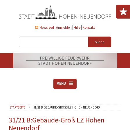
Direkt zum Inhalt
Newsfeed
Anmelden
Hilfe
Kontakt
Suche
MENU
ÜBER UNS
Sie sind hier
STARTSEITE
31/21 B:GEBÄUDE-GROSS LZ HOHEN NEUENDORF
VEREINE
AKTUELLES
31/21 B:Gebäude-Groß LZ Hohen
Neuendorf
DOWNLOADS