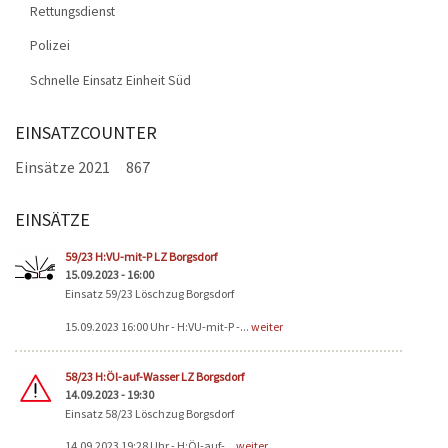
Rettungsdienst
Polizei
Schnelle Einsatz Einheit Süd
EINSATZCOUNTER
Einsätze 2021
867
EINSÄTZE
Seiten
59/23 H:VU-mit-P LZ Borgsdorf
15.09.2023 - 16:00
Einsatz 59/23 Löschzug Borgsdorf
15.09.2023 16:00 Uhr - H:VU-mit-P -...
weiter
58/23 H:Öl-auf-Wasser LZ Borgsdorf
14.09.2023 - 19:30
Einsatz 58/23 Löschzug Borgsdorf
14.09.2023 19:28 Uhr - H:Öl-auf-...
weiter