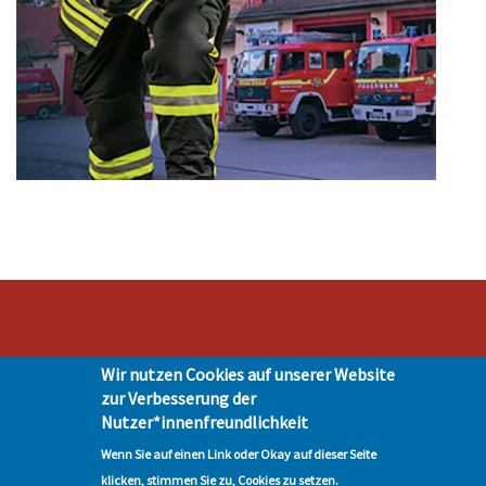
Stadt Hohen Neuendorf • Oranienburger Str. 2 • 16540 Hohen Neuendorf •
Wir nutzen Cookies auf unserer Website
Telefon 03303-528-0
zur Verbesserung der
Impressum
|
Presse
|
Datenschutz
| © Hohen-Neuendorf.de, Alle Rechte
Nutzer*innenfreundlichkeit
vorbehalten - Vervielfältigung nur mit unserer Genehmigung
Wenn Sie auf einen Link oder Okay auf dieser Seite
klicken, stimmen Sie zu, Cookies zu setzen.