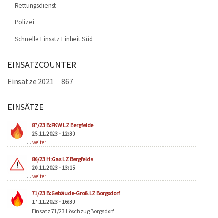
Rettungsdienst
Polizei
Schnelle Einsatz Einheit Süd
EINSATZCOUNTER
Einsätze 2021
867
EINSÄTZE
Seiten
87/23 B:PKW LZ Bergfelde
25.11.2023 - 12:30
...
weiter
86/23 H:Gas LZ Bergfelde
20.11.2023 - 13:15
...
weiter
71/23 B:Gebäude-Groß LZ Borgsdorf
17.11.2023 - 16:30
Einsatz 71/23 Löschzug Borgsdorf