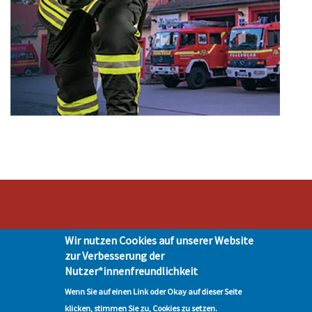
Stadt Hohen Neuendorf • Oranienburger Str. 2 • 16540 Hohen Neuendorf •
Wir nutzen Cookies auf unserer Website
Telefon 03303-528-0
zur Verbesserung der
Impressum
|
Presse
|
Datenschutz
| © Hohen-Neuendorf.de, Alle Rechte
Nutzer*innenfreundlichkeit
vorbehalten - Vervielfältigung nur mit unserer Genehmigung
Wenn Sie auf einen Link oder Okay auf dieser Seite
klicken, stimmen Sie zu, Cookies zu setzen.