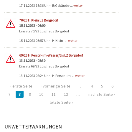
17.11.2023 16:36 Uhr - B:Gebäude-...
weiter
70/23 H:Klein LZ Borgsdorf
15.11.2023 - 06:00
Einsatz 70/23 Löschzug Borgsdorf
15.11.2023 05:57 Uhr - H:Klein -...
weiter
69/23 H:Person-im-Wasser/Eis LZ Borgsdorf
13.11.2023 - 08:30
Einsatz 69/23 Löschzug Borgsdorf
13.11.2023 08:24 Uhr - H:Person-im-...
weiter
« erste Seite
‹ vorherige Seite
…
4
5
6
7
8
9
10
11
12
…
nächste Seite ›
letzte Seite »
UNWETTERWARNUNGEN