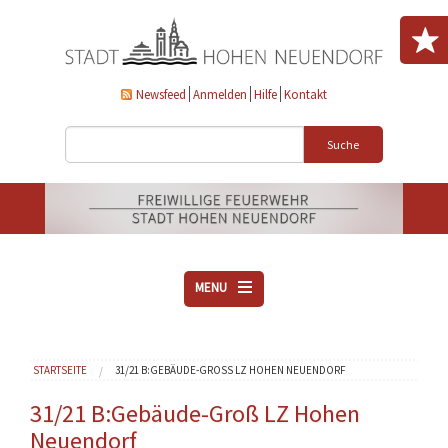
Direkt zum Inhalt
Newsfeed
Anmelden
Hilfe
Kontakt
Suche
MENU
ÜBER UNS
Sie sind hier
STARTSEITE
31/21 B:GEBÄUDE-GROSS LZ HOHEN NEUENDORF
VEREINE
AKTUELLES
31/21 B:Gebäude-Groß LZ Hohen
Neuendorf
DOWNLOADS