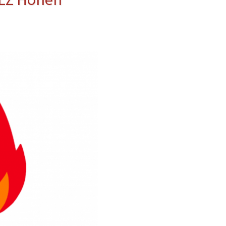
erwehr
ung