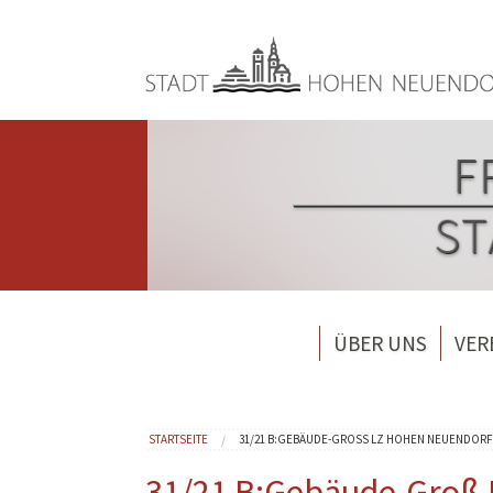
Direkt zum Inhalt
ÜBER UNS
VER
Wehrführung
Feuer
Löschzug 1 Hohen Neue
Förde
Sie sind hier
STARTSEITE
31/21 B:GEBÄUDE-GROSS LZ HOHEN NEUENDORF
Löschzug 2 Bergfelde
Förde
31/21 B:Gebäude-Groß
Löschzug 3 Borgsdorf