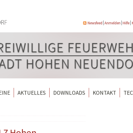
Newsfeed
Anmelden
Hilfe
EINE
AKTUELLES
DOWNLOADS
KONTAKT
TEC
wehrverein Bergfelde e.V.
Veranstaltungen
ndorf
rverein Borgsdorf
Weitere Nachrichten
rverein Hohen Neuendorf
 LZ Hohen