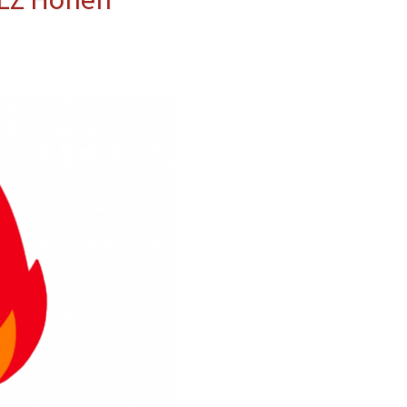
erwehr
ung