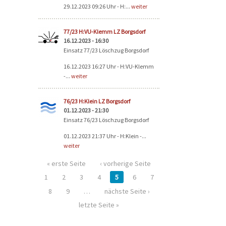
29.12.2023 09:26 Uhr - H:...
weiter
77/23 H:VU-Klemm LZ Borgsdorf
16.12.2023 - 16:30
Einsatz 77/23 Löschzug Borgsdorf
16.12.2023 16:27 Uhr - H:VU-Klemm
-...
weiter
76/23 H:Klein LZ Borgsdorf
01.12.2023 - 21:30
Einsatz 76/23 Löschzug Borgsdorf
01.12.2023 21:37 Uhr - H:Klein -...
weiter
« erste Seite
‹ vorherige Seite
1
2
3
4
5
6
7
8
9
…
nächste Seite ›
letzte Seite »