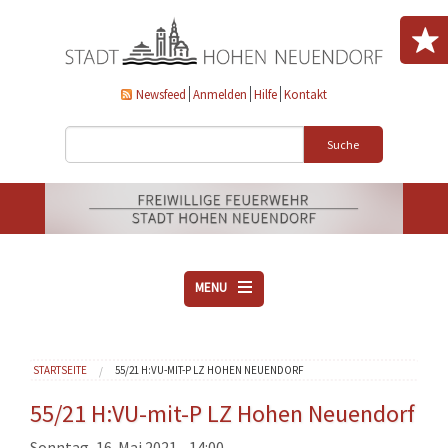
Direkt zum Inhalt
Newsfeed
Anmelden
Hilfe
Kontakt
Suche
MENU
ÜBER UNS
Sie sind hier
STARTSEITE
55/21 H:VU-MIT-P LZ HOHEN NEUENDORF
VEREINE
AKTUELLES
55/21 H:VU-mit-P LZ Hohen Neuendorf
DOWNLOADS
Sonntag, 16. Mai 2021 - 14:00