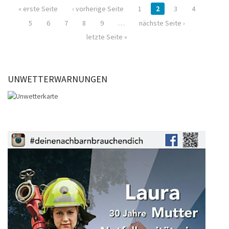
« erste Seite
‹ vorherige Seite
1
2
3
4
5
6
7
8
9
…
nächste Seite ›
letzte Seite »
UNWETTERWARNUNGEN