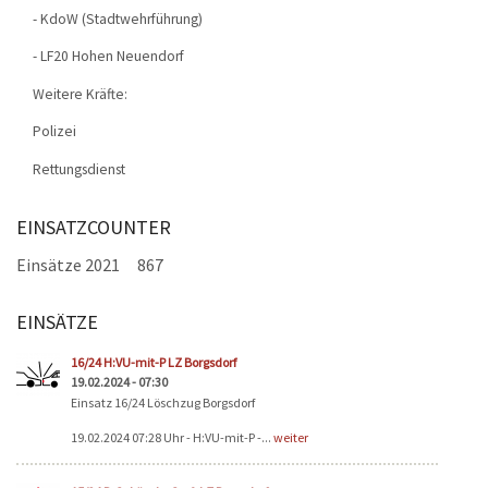
- KdoW (Stadtwehrführung)
- LF20 Hohen Neuendorf
Weitere Kräfte:
Polizei
Rettungsdienst
EINSATZCOUNTER
Einsätze 2021
867
EINSÄTZE
Seiten
16/24 H:VU-mit-P LZ Borgsdorf
19.02.2024 - 07:30
Einsatz 16/24 Löschzug Borgsdorf
19.02.2024 07:28 Uhr - H:VU-mit-P -...
weiter