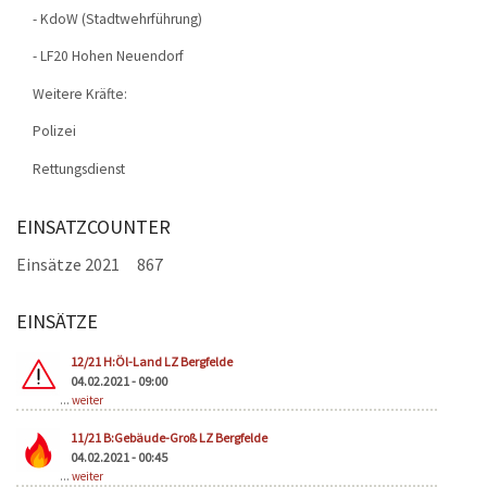
- KdoW (Stadtwehrführung)
- LF20 Hohen Neuendorf
Weitere Kräfte:
Polizei
Rettungsdienst
EINSATZCOUNTER
Einsätze 2021
867
EINSÄTZE
Seiten
12/21 H:Öl-Land LZ Bergfelde
04.02.2021 - 09:00
...
weiter
11/21 B:Gebäude-Groß LZ Bergfelde
04.02.2021 - 00:45
...
weiter