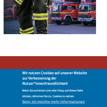
Wir nutzen Cookies auf unserer Website
Stadt Hohen Neuendorf • Oranienburger Str. 2 • 16540 Hohen Neuendorf •
zur Verbesserung der
Telefon 03303-528-0
Nutzer*innenfreundlichkeit
Impressum
|
Presse
|
Datenschutz
| © Hohen-Neuendorf.de, Alle Rechte
vorbehalten - Vervielfältigung nur mit unserer Genehmigung
Wenn Sie auf einen Link oder Okay auf dieser Seite
klicken, stimmen Sie zu, Cookies zu setzen.
Nein, ich möchte mehr Informationen