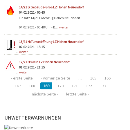
14/21 B:Gebäude-Groß LZ Hohen Neuendorf
04.02.2021 - 00:45
Einsatz 14/21 Löschzug Hohen Neuendorf
04.02.2021 - 00:48 Uhr - B:...
weiter
13/21 H:Türnotöffnung LZ Hohen Neuendorf
02.02.2021 - 15:15
...
weiter
12/21 H:Klein LZ Hohen Neuendorf
01.02.2021 - 21:15
...
weiter
« erste Seite
‹ vorherige Seite
…
165
166
167
168
169
170
171
172
173
nächste Seite ›
letzte Seite »
UNWETTERWARNUNGEN