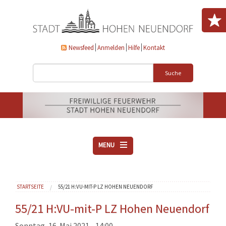
Direkt zum Inhalt
Newsfeed
Anmelden
Hilfe
Kontakt
Suche
MENU
ÜBER UNS
Sie sind hier
STARTSEITE
55/21 H:VU-MIT-P LZ HOHEN NEUENDORF
VEREINE
AKTUELLES
55/21 H:VU-mit-P LZ Hohen Neuendorf
DOWNLOADS
Sonntag, 16. Mai 2021 - 14:00