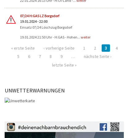
22.01.2024 16:13 Uhr - H:Öl-Land -...
weiter
07/24 H:GAS LZ Borgsdorf
19.01.2024 - 22:00
Einsatz 07/24 Löschzug Borgsdorf
19.01.2024 21:50 Uhr - H:GAS - Hohen...
weiter
« erste Seite
‹ vorherige Seite
1
2
3
4
5
6
7
8
9
…
nächste Seite ›
letzte Seite »
UNWETTERWARNUNGEN