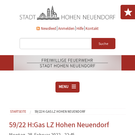
Direkt zum Inhalt
Newsfeed
Anmelden
Hilfe
Kontakt
Suche
MENU
ÜBER UNS
Sie sind hier
STARTSEITE
59/22 H:GAS LZ HOHEN NEUENDORF
VEREINE
AKTUELLES
59/22 H:Gas LZ Hohen Neuendorf
DOWNLOADS
Montag, 28. Februar 2022 - 22:45