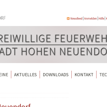
Newsfeed
Anmelden
Hilfe
EINE
AKTUELLES
DOWNLOADS
KONTAKT
TEC
wehrverein Bergfelde e.V.
Veranstaltungen
ndorf
rverein Borgsdorf
Weitere Nachrichten
rverein Hohen Neuendorf
Neuendorf