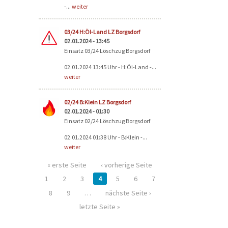
-...
weiter
03/24 H:Öl-Land LZ Borgsdorf
02.01.2024 - 13:45
Einsatz 03/24 Löschzug Borgsdorf
02.01.2024 13:45 Uhr - H:Öl-Land -...
weiter
02/24 B:Klein LZ Borgsdorf
02.01.2024 - 01:30
Einsatz 02/24 Löschzug Borgsdorf
02.01.2024 01:38 Uhr - B:Klein -...
weiter
« erste Seite
‹ vorherige Seite
1
2
3
4
5
6
7
8
9
…
nächste Seite ›
letzte Seite »