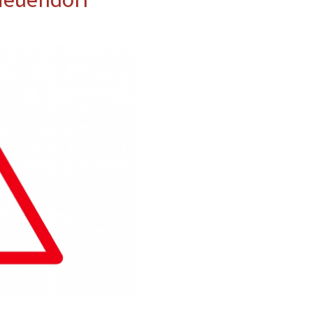
erwehr
ung