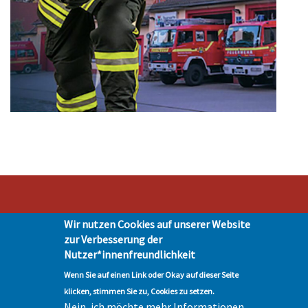
Wir nutzen Cookies auf unserer Website
Stadt Hohen Neuendorf • Oranienburger Str. 2 • 16540 Hohen Neuendorf •
zur Verbesserung der
Telefon 03303-528-0
Nutzer*innenfreundlichkeit
Impressum
|
Presse
|
Datenschutz
| © Hohen-Neuendorf.de, Alle Rechte
vorbehalten - Vervielfältigung nur mit unserer Genehmigung
Wenn Sie auf einen Link oder Okay auf dieser Seite
klicken, stimmen Sie zu, Cookies zu setzen.
Nein, ich möchte mehr Informationen