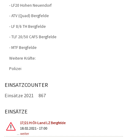
- LF20 Hohen Neuendorf
- ATV (Quad) Bergfelde
- LF 8/6 TH Bergfelde
- TLF 20/50 CAFS Bergfelde
- MTF Bergfelde
Weitere Kräfte:
Polizei
EINSATZCOUNTER
Einsätze 2021
867
EINSÄTZE
Seiten
17/21 H:Öl-Land LZ Bergfelde
18.02.2021 - 17:00
...
weiter