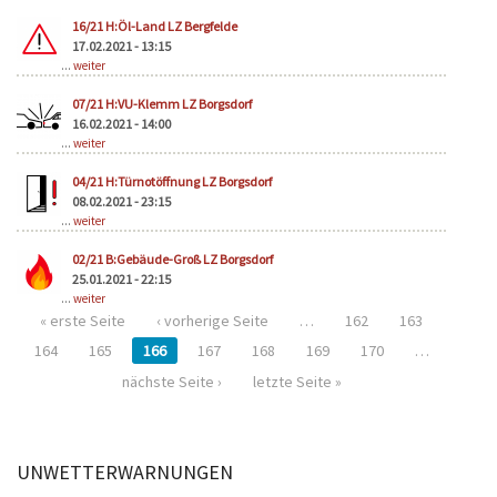
16/21 H:Öl-Land LZ Bergfelde
17.02.2021 - 13:15
...
weiter
07/21 H:VU-Klemm LZ Borgsdorf
16.02.2021 - 14:00
...
weiter
04/21 H:Türnotöffnung LZ Borgsdorf
08.02.2021 - 23:15
...
weiter
02/21 B:Gebäude-Groß LZ Borgsdorf
25.01.2021 - 22:15
...
weiter
« erste Seite
‹ vorherige Seite
…
162
163
164
165
166
167
168
169
170
…
nächste Seite ›
letzte Seite »
UNWETTERWARNUNGEN