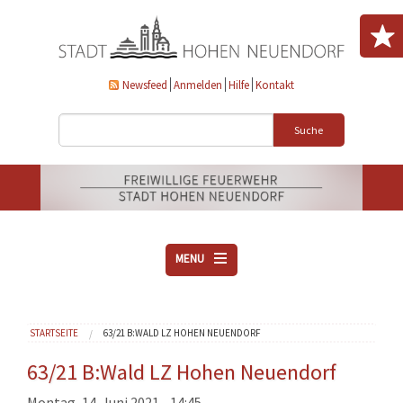
Direkt zum Inhalt
Newsfeed
Anmelden
Hilfe
Kontakt
Suche
MENU
ÜBER UNS
Sie sind hier
STARTSEITE
63/21 B:WALD LZ HOHEN NEUENDORF
VEREINE
AKTUELLES
63/21 B:Wald LZ Hohen Neuendorf
DOWNLOADS
Montag, 14. Juni 2021 - 14:45