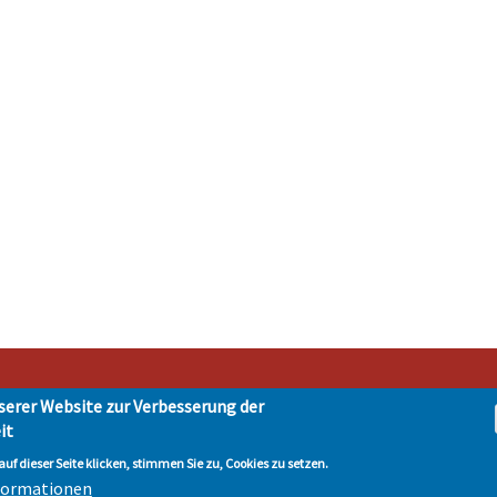
serer Website zur Verbesserung der
it
t Hohen Neuendorf • Oranienburger Str. 2 • 16540 Hohen Neuendorf • Telefon 03303-
tenschutz
| © Hohen-Neuendorf.de, Alle Rechte vorbehalten - Vervielfältigung nur 
uf dieser Seite klicken, stimmen Sie zu, Cookies zu setzen.
nformationen