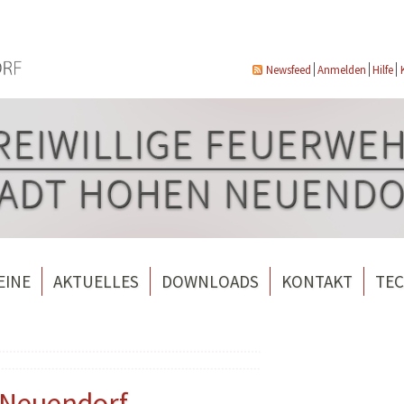
Newsfeed
Anmelden
Hilfe
EINE
AKTUELLES
DOWNLOADS
KONTAKT
TEC
wehrverein Bergfelde e.V.
Veranstaltungen
ndorf
rverein Borgsdorf
Weitere Nachrichten
rverein Hohen Neuendorf
 Neuendorf