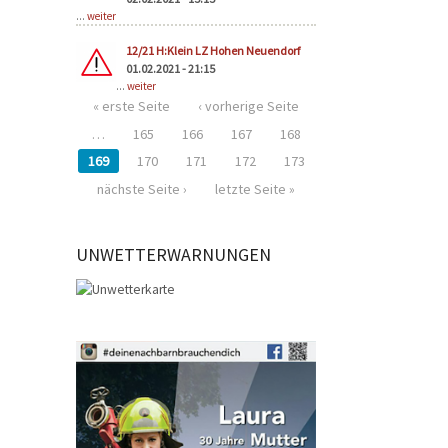
...
weiter
12/21 H:Klein LZ Hohen Neuendorf
01.02.2021 - 21:15
...
weiter
« erste Seite
‹ vorherige Seite
…
165
166
167
168
169
170
171
172
173
nächste Seite ›
letzte Seite »
UNWETTERWARNUNGEN