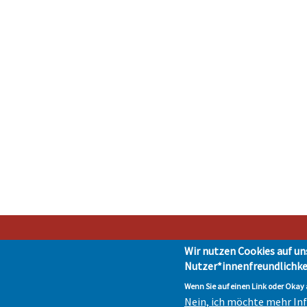
Wir nutzen Cookies auf un
Nutzer*innenfreundlichke
Stad
Impressum
|
Presse
|
Da
Wenn Sie auf einen Link oder Okay a
Nein, ich möchte mehr I