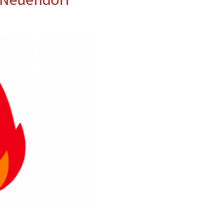
erwehr
ung