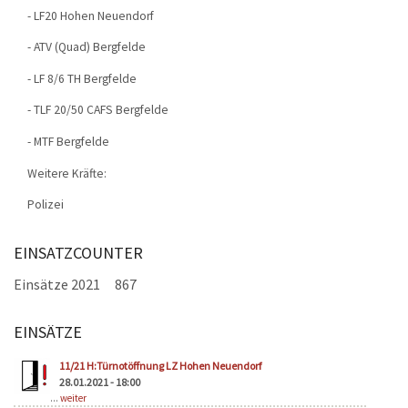
- LF20 Hohen Neuendorf
- ATV (Quad) Bergfelde
- LF 8/6 TH Bergfelde
- TLF 20/50 CAFS Bergfelde
- MTF Bergfelde
Weitere Kräfte:
Polizei
EINSATZCOUNTER
Einsätze 2021
867
EINSÄTZE
Seiten
11/21 H:Türnotöffnung LZ Hohen Neuendorf
28.01.2021 - 18:00
...
weiter