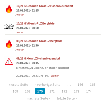
10/21 B:Gebäude-Gross LZ Hohen Neuendorf
25.01.2021 - 22:15
...
weiter
10/21 H:VU-mit-P LZ Bergfelde
26.01.2021 - 08:00
...
weiter
09/21 B:Gebäude-Gross LZ Bergfelde
25.01.2021 - 22:30
...
weiter
09/21 H:Klein LZ Hohen Neuendorf
20.01.2021 - 00:15
Einsatz 09/21 Löschzug Hohen Neuendorf
20.01.2021 - 00:21Uhr - H:...
weiter
« erste Seite
‹ vorherige Seite
…
166
167
168
169
170
171
172
173
174
nächste Seite ›
letzte Seite »