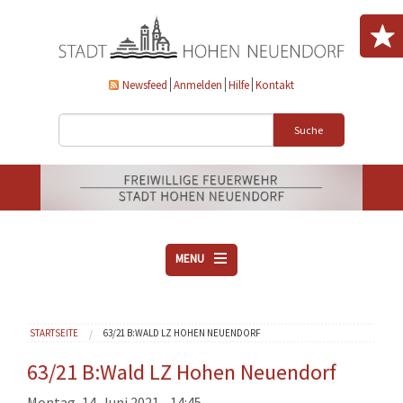
Direkt zum Inhalt
Newsfeed
Anmelden
Hilfe
Kontakt
Suche
MENU
ÜBER UNS
Sie sind hier
STARTSEITE
63/21 B:WALD LZ HOHEN NEUENDORF
VEREINE
AKTUELLES
63/21 B:Wald LZ Hohen Neuendorf
DOWNLOADS
Montag, 14. Juni 2021 - 14:45