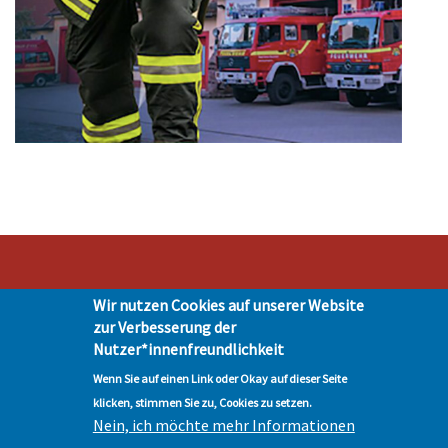
Wir nutzen Cookies auf unserer Website
Stadt Hohen Neuendorf • Oranienburger Str. 2 • 16540 Hohen Neuendorf •
zur Verbesserung der
Telefon 03303-528-0
Nutzer*innenfreundlichkeit
Impressum
|
Presse
|
Datenschutz
| © Hohen-Neuendorf.de, Alle Rechte
vorbehalten - Vervielfältigung nur mit unserer Genehmigung
Wenn Sie auf einen Link oder Okay auf dieser Seite
klicken, stimmen Sie zu, Cookies zu setzen.
Nein, ich möchte mehr Informationen