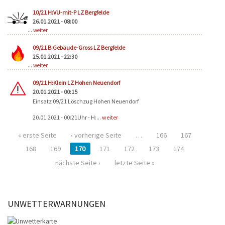
10/21 H:VU-mit-P LZ Bergfelde
26.01.2021 - 08:00
...
weiter
09/21 B:Gebäude-Gross LZ Bergfelde
25.01.2021 - 22:30
...
weiter
09/21 H:Klein LZ Hohen Neuendorf
20.01.2021 - 00:15
Einsatz 09/21 Löschzug Hohen Neuendorf
20.01.2021 - 00:21Uhr - H:...
weiter
« erste Seite
‹ vorherige Seite
…
166
167
168
169
170
171
172
173
174
nächste Seite ›
letzte Seite »
UNWETTERWARNUNGEN