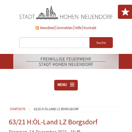
Direkt zum Inhalt
Newsfeed
Anmelden
Hilfe
Kontakt
Suche
MENU
ÜBER UNS
Sie sind hier
STARTSEITE
63/21 H:ÖL-LAND LZ BORGSDORF
VEREINE
AKTUELLES
63/21 H:ÖL-Land LZ Borgsdorf
DOWNLOADS
Dienstag, 14. Dezember 2021 - 15:45