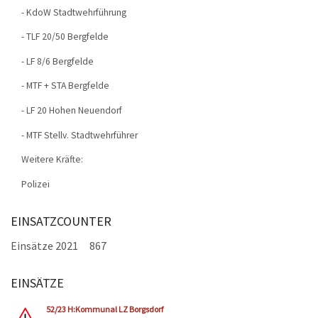
- KdoW Stadtwehrführung
- TLF 20/50 Bergfelde
- LF 8/6 Bergfelde
- MTF + STA Bergfelde
- LF 20 Hohen Neuendorf
- MTF Stellv. Stadtwehrführer
Weitere Kräfte:
Polizei
EINSATZCOUNTER
Einsätze 2021
867
EINSÄTZE
Seiten
52/23 H:Kommunal LZ Borgsdorf