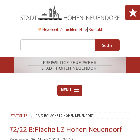
Direkt zum Inhalt
Newsfeed
Anmelden
Hilfe
Kontakt
Suche
MENU
ÜBER UNS
Sie sind hier
STARTSEITE
72/22 B:FLÄCHE LZ HOHEN NEUENDORF
VEREINE
AKTUELLES
72/22 B:Fläche LZ Hohen Neuendorf
DOWNLOADS
Samstag, 26. März 2022 - 20:15