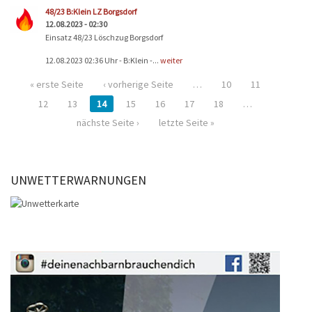
48/23 B:Klein LZ Borgsdorf
12.08.2023 - 02:30
Einsatz 48/23 Löschzug Borgsdorf
12.08.2023 02:36 Uhr - B:Klein -...
weiter
« erste Seite
‹ vorherige Seite
…
10
11
12
13
14
15
16
17
18
…
nächste Seite ›
letzte Seite »
UNWETTERWARNUNGEN