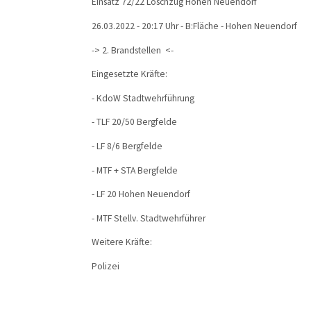
Einsatz 72/22 Löschzug Hohen Neuendorf
26.03.2022 - 20:17 Uhr - B:Fläche - Hohen Neuendorf
-> 2. Brandstellen <-
Eingesetzte Kräfte:
- KdoW Stadtwehrführung
- TLF 20/50 Bergfelde
- LF 8/6 Bergfelde
- MTF + STA Bergfelde
- LF 20 Hohen Neuendorf
- MTF Stellv. Stadtwehrführer
Weitere Kräfte:
Polizei