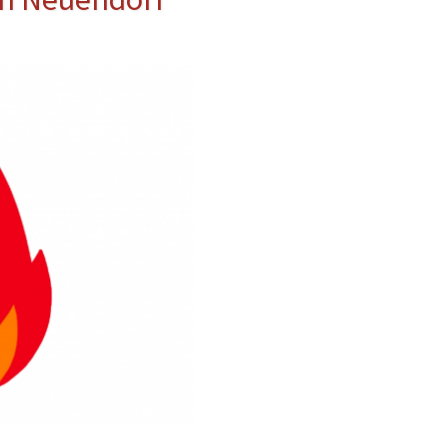
erwehr
ung