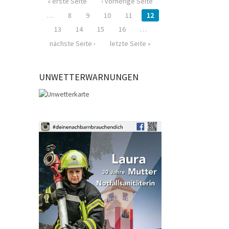
« erste Seite
‹ vorherige Seite
…
8
9
10
11
12
13
14
15
16
…
nächste Seite ›
letzte Seite »
UNWETTERWARNUNGEN