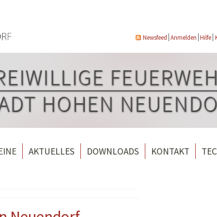
Newsfeed
Anmelden
Hilfe
EINE
AKTUELLES
DOWNLOADS
KONTAKT
TEC
wehrverein Bergfelde e.V.
Veranstaltungen
ndorf
rverein Borgsdorf
Weitere Nachrichten
rverein Hohen Neuendorf
en Neuendorf