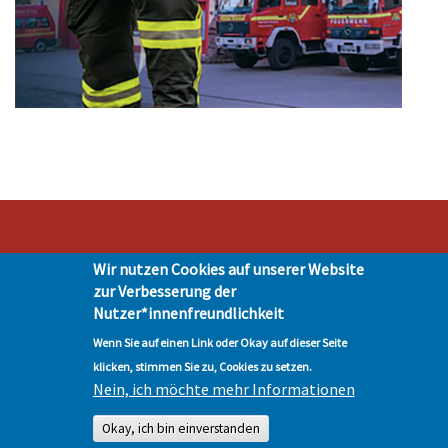
Wir nutzen Cookies auf unserer Website
Stadt Hohen Neuendorf • Oranienburger Str. 2 • 16540 Hohen Neuendorf •
zur Verbesserung der
Telefon 03303-528-0
Nutzer*innenfreundlichkeit
Impressum
|
Presse
|
Datenschutz
| © Hohen-Neuendorf.de, Alle Rechte
vorbehalten - Vervielfältigung nur mit unserer Genehmigung
Wenn Sie auf einen Link oder Okay auf dieser Seite
klicken, stimmen Sie zu, Cookies zu setzen.
Nein, ich möchte mehr Informationen
Okay, ich bin einverstanden