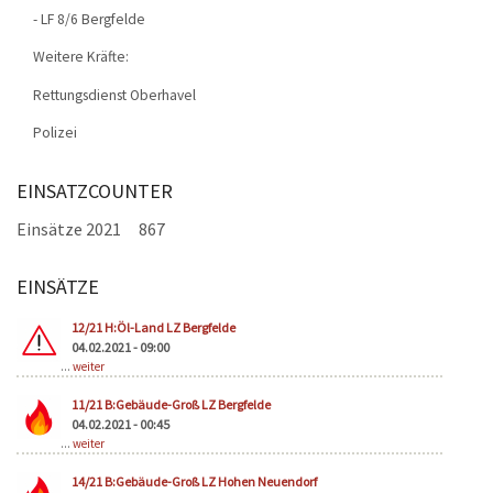
- LF 8/6 Bergfelde
Weitere Kräfte:
Rettungsdienst Oberhavel
Polizei
EINSATZCOUNTER
Einsätze 2021
867
EINSÄTZE
Seiten
12/21 H:Öl-Land LZ Bergfelde
04.02.2021 - 09:00
...
weiter
11/21 B:Gebäude-Groß LZ Bergfelde
04.02.2021 - 00:45
...
weiter
14/21 B:Gebäude-Groß LZ Hohen Neuendorf