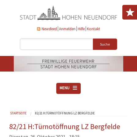
Direkt zum Inhalt
Newsfeed
Anmelden
Hilfe
Kontakt
Suche
MENU
ÜBER UNS
Sie sind hier
STARTSEITE
82/21 H:TÜRNOTÖFFNUNG LZ BERGFELDE
VEREINE
AKTUELLES
82/21 H:Türnotöffnung LZ Bergfelde
DOWNLOADS
Dienstag, 26. Oktober 2021 - 18:15