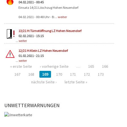
04.02.2021 - 00:45
Einsatz 14/21 Löschzug Hohen Neuendorf
04.02.2021 - 00:48 Uhr - B:...
weiter
13/21 H:Türnotöffnung LZ Hohen Neuendorf
02.02.2021 - 15:15
...
weiter
12/21 H:Klein LZ Hohen Neuendorf
01.02.2021 - 21:15
...
weiter
« erste Seite
‹ vorherige Seite
…
165
166
167
168
169
170
171
172
173
nächste Seite ›
letzte Seite »
UNWETTERWARNUNGEN