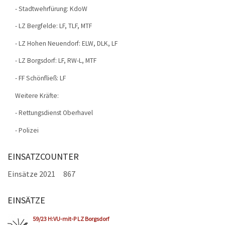
- Stadtwehrfürung: KdoW
- LZ Bergfelde: LF, TLF, MTF
- LZ Hohen Neuendorf: ELW, DLK, LF
- LZ Borgsdorf: LF, RW-L, MTF
- FF Schönfließ: LF
Weitere Kräfte:
- Rettungsdienst Oberhavel
- Polizei
EINSATZCOUNTER
Einsätze 2021
867
EINSÄTZE
Seiten
59/23 H:VU-mit-P LZ Borgsdorf