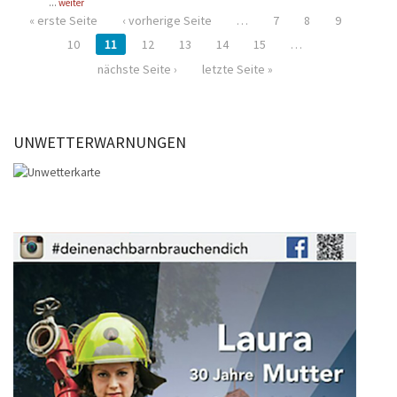
...
weiter
« erste Seite
‹ vorherige Seite
…
7
8
9
10
11
12
13
14
15
…
nächste Seite ›
letzte Seite »
UNWETTERWARNUNGEN