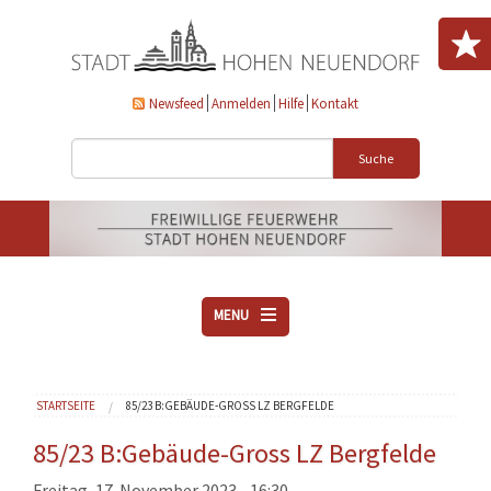
Direkt zum Inhalt
Newsfeed
Anmelden
Hilfe
Kontakt
Suche
MENU
ÜBER UNS
Sie sind hier
STARTSEITE
85/23 B:GEBÄUDE-GROSS LZ BERGFELDE
VEREINE
AKTUELLES
85/23 B:Gebäude-Gross LZ Bergfelde
DOWNLOADS
Freitag, 17. November 2023 - 16:30