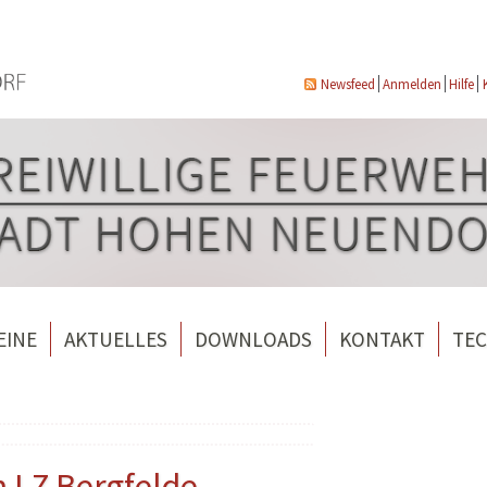
Newsfeed
Anmelden
Hilfe
EINE
AKTUELLES
DOWNLOADS
KONTAKT
TEC
wehrverein Bergfelde e.V.
Veranstaltungen
ndorf
rverein Borgsdorf
Weitere Nachrichten
rverein Hohen Neuendorf
n LZ Bergfelde