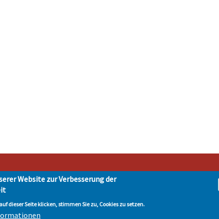
serer Website zur Verbesserung der
it
t Hohen Neuendorf • Oranienburger Str. 2 • 16540 Hohen Neuendorf • Telefon 03303-
tenschutz
| © Hohen-Neuendorf.de, Alle Rechte vorbehalten - Vervielfältigung nur 
uf dieser Seite klicken, stimmen Sie zu, Cookies zu setzen.
nformationen