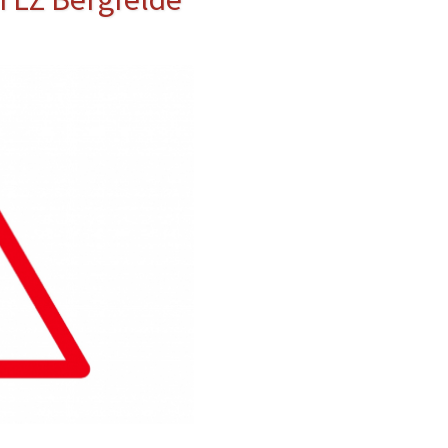
erwehr
ung