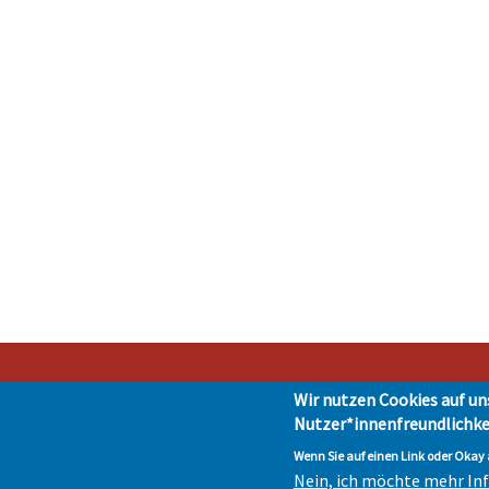
Wir nutzen Cookies auf un
Nutzer*innenfreundlichke
Stad
Impressum
|
Presse
|
Da
Wenn Sie auf einen Link oder Okay a
Nein, ich möchte mehr I