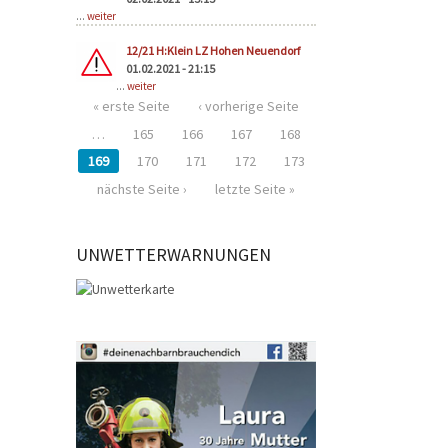
...
weiter
12/21 H:Klein LZ Hohen Neuendorf
01.02.2021 - 21:15
...
weiter
« erste Seite
‹ vorherige Seite
…
165
166
167
168
169
170
171
172
173
nächste Seite ›
letzte Seite »
UNWETTERWARNUNGEN