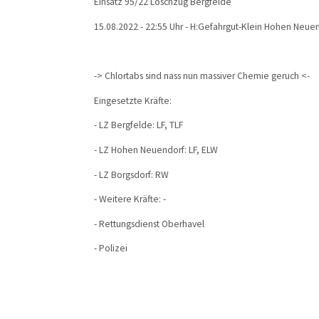
Einsatz 95/22 Löschzug Bergfelde
15.08.2022 - 22:55 Uhr - H:Gefahrgut-Klein Hohen Neue
-> Chlortabs sind nass nun massiver Chemie geruch <-
Eingesetzte Kräfte:
- LZ Bergfelde: LF, TLF
- LZ Hohen Neuendorf: LF, ELW
- LZ Borgsdorf: RW
- Weitere Kräfte: -
- Rettungsdienst Oberhavel
- Polizei