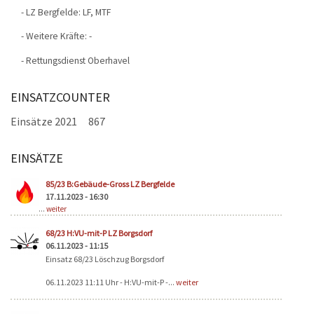
- LZ Bergfelde: LF, MTF
- Weitere Kräfte: -
- Rettungsdienst Oberhavel
EINSATZCOUNTER
Einsätze 2021
867
EINSÄTZE
Seiten
85/23 B:Gebäude-Gross LZ Bergfelde
17.11.2023 - 16:30
...
weiter
68/23 H:VU-mit-P LZ Borgsdorf
06.11.2023 - 11:15
Einsatz 68/23 Löschzug Borgsdorf
06.11.2023 11:11 Uhr - H:VU-mit-P -...
weiter