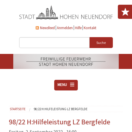
Direkt zum Inhalt
Newsfeed
Anmelden
Hilfe
Kontakt
Suche
MENU
ÜBER UNS
Sie sind hier
STARTSEITE
98/22 H:HILFELEISTUNG LZ BERGFELDE
VEREINE
AKTUELLES
98/22 H:Hilfeleistung LZ Bergfelde
DOWNLOADS
Freitag, 2. September 2022 - 16:00