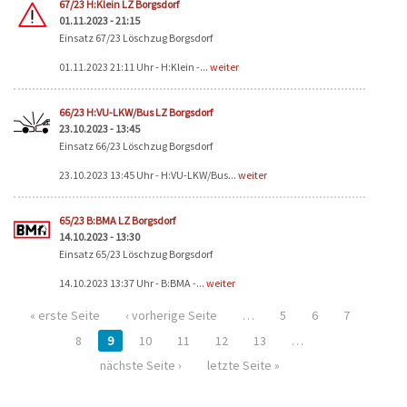
67/23 H:Klein LZ Borgsdorf
01.11.2023 - 21:15
Einsatz 67/23 Löschzug Borgsdorf
01.11.2023 21:11 Uhr - H:Klein -...
weiter
66/23 H:VU-LKW/Bus LZ Borgsdorf
23.10.2023 - 13:45
Einsatz 66/23 Löschzug Borgsdorf
23.10.2023 13:45 Uhr - H:VU-LKW/Bus...
weiter
65/23 B:BMA LZ Borgsdorf
14.10.2023 - 13:30
Einsatz 65/23 Löschzug Borgsdorf
14.10.2023 13:37 Uhr - B:BMA -...
weiter
« erste Seite
‹ vorherige Seite
…
5
6
7
8
9
10
11
12
13
…
nächste Seite ›
letzte Seite »