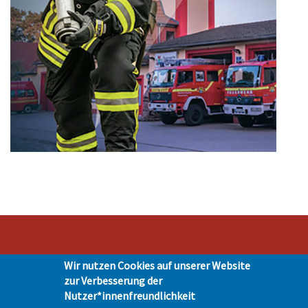
Wir nutzen Cookies auf unserer Website
Stadt Hohen Neuendorf • Oranienburger Str. 2 • 16540 Hohen Neuendorf •
zur Verbesserung der
Telefon 03303-528-0
Nutzer*innenfreundlichkeit
Impressum
|
Presse
|
Datenschutz
| © Hohen-Neuendorf.de, Alle Rechte