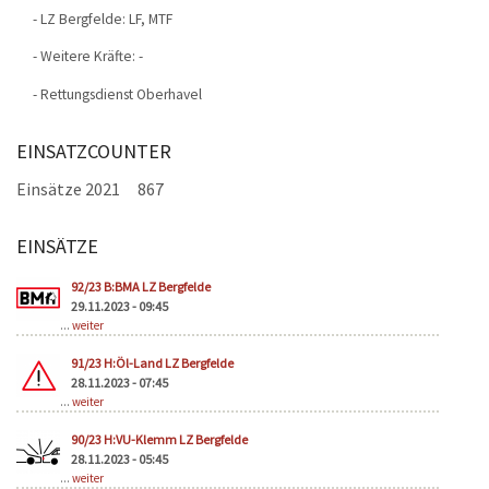
- LZ Bergfelde: LF, MTF
- Weitere Kräfte: -
- Rettungsdienst Oberhavel
EINSATZCOUNTER
Einsätze 2021
867
EINSÄTZE
Seiten
92/23 B:BMA LZ Bergfelde
29.11.2023 - 09:45
...
weiter
91/23 H:Öl-Land LZ Bergfelde
28.11.2023 - 07:45
...
weiter
90/23 H:VU-Klemm LZ Bergfelde
28.11.2023 - 05:45
...
weiter