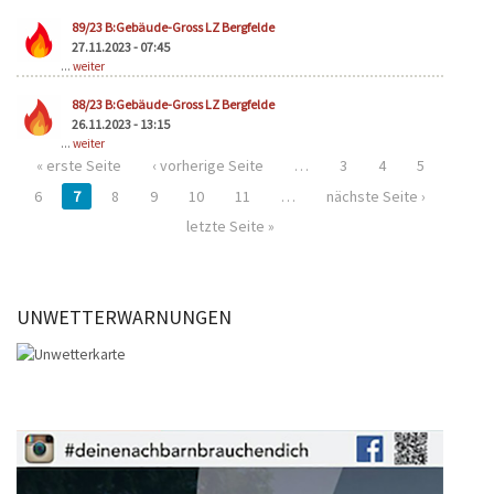
89/23 B:Gebäude-Gross LZ Bergfelde
27.11.2023 - 07:45
...
weiter
88/23 B:Gebäude-Gross LZ Bergfelde
26.11.2023 - 13:15
...
weiter
« erste Seite
‹ vorherige Seite
…
3
4
5
6
7
8
9
10
11
…
nächste Seite ›
letzte Seite »
UNWETTERWARNUNGEN