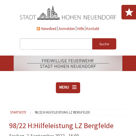
Direkt zum Inhalt
Newsfeed
Anmelden
Hilfe
Kontakt
Suche
MENU
ÜBER UNS
Sie sind hier
STARTSEITE
98/22 H:HILFELEISTUNG LZ BERGFELDE
VEREINE
AKTUELLES
98/22 H:Hilfeleistung LZ Bergfelde
DOWNLOADS
Freitag, 2. September 2022 - 16:00