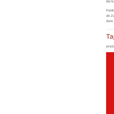
Wir t
Frank
als Z
dem 3
Ta
erst