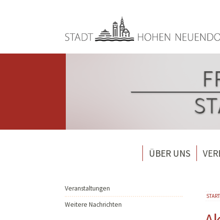
Direkt zum Inhalt
ÜBER UNS
VER
Wehrführung
Feuer
Löschzug 1 Hohen Neue
Förde
Veranstaltungen
Si
START
Löschzug 2 Bergfelde
Förde
Weitere Nachrichten
Ak
Löschzug 3 Borgsdorf