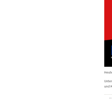
Heute
Unter
und K
«
Se