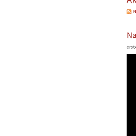
Musikzug
N
Kinder- und Jugendfeu
Alters- und Ehrenabteil
Na
erst