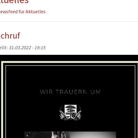
ewsfeed für Aktuelles
erwehr
ung
chruf
ellt:
31.03.2022 - 19:15