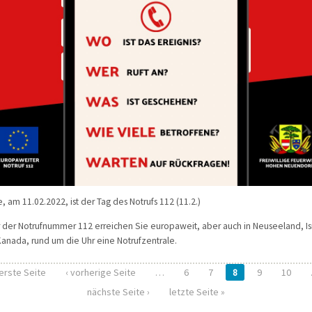
, am 11.02.2022, ist der Tag des Notrufs 112 (11.2.)
 der Notrufnummer 112 erreichen Sie europaweit, aber auch in Neuseeland, Is
anada, rund um die Uhr eine Notrufzentrale.
 erste Seite
‹ vorherige Seite
…
6
7
8
9
10
iten
nächste Seite ›
letzte Seite »