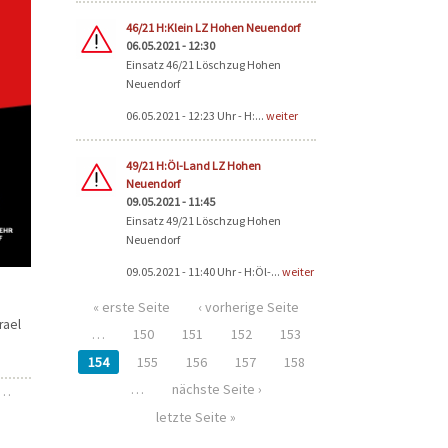
46/21 H:Klein LZ Hohen Neuendorf
06.05.2021 - 12:30
Einsatz 46/21 Löschzug Hohen
Neuendorf
06.05.2021 - 12:23 Uhr - H:...
weiter
49/21 H:Öl-Land LZ Hohen
Neuendorf
09.05.2021 - 11:45
Einsatz 49/21 Löschzug Hohen
Neuendorf
09.05.2021 - 11:40 Uhr - H:Öl-...
weiter
« erste Seite
‹ vorherige Seite
rael
…
150
151
152
153
154
155
156
157
158
…
nächste Seite ›
…
letzte Seite »