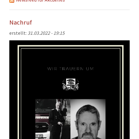
KONTAKT
TECHNIK
Nachruf
EINSÄTZE
erstellt:
31.03.2022 - 19:15