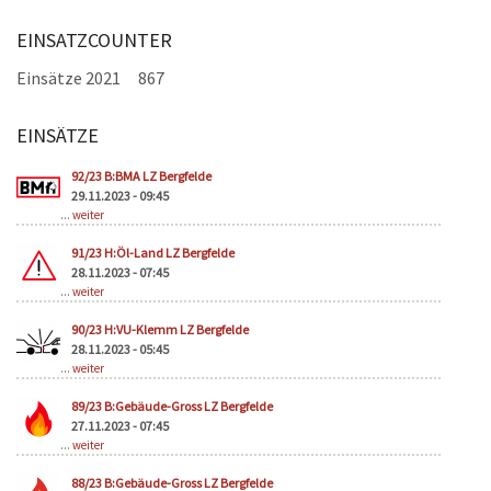
EINSATZCOUNTER
Einsätze 2021
867
EINSÄTZE
Seiten
92/23 B:BMA LZ Bergfelde
29.11.2023 - 09:45
...
weiter
91/23 H:Öl-Land LZ Bergfelde
28.11.2023 - 07:45
...
weiter
90/23 H:VU-Klemm LZ Bergfelde
28.11.2023 - 05:45
...
weiter
89/23 B:Gebäude-Gross LZ Bergfelde
27.11.2023 - 07:45
...
weiter
88/23 B:Gebäude-Gross LZ Bergfelde