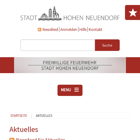
Direkt zum Inhalt
Newsfeed
Anmelden
Hilfe
Kontakt
Suche
MENU
ÜBER UNS
Sie sind hier
STARTSEITE
AKTUELLES
VEREINE
AKTUELLES
Aktuelles
DOWNLOADS
Newsfeed für Aktuelles