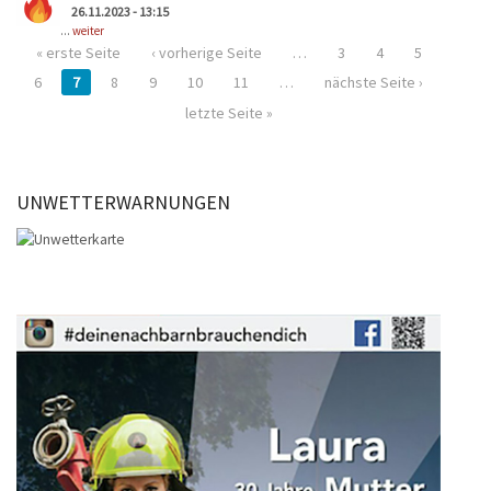
26.11.2023 - 13:15
...
weiter
« erste Seite
‹ vorherige Seite
…
3
4
5
6
7
8
9
10
11
…
nächste Seite ›
letzte Seite »
UNWETTERWARNUNGEN