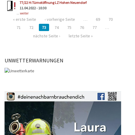
77/22 H:Türnotöffnung LZ Hohen Neuendorf
11.04.2022 - 10:30
...
weiter
« erste Seite
‹ vorherige Seite
…
69
70
71
72
73
74
75
76
77
…
nächste Seite ›
letzte Seite »
UNWETTERWARNUNGEN