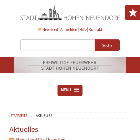
Direkt zum Inhalt
Newsfeed
Anmelden
Hilfe
Kontakt
Suche
MENU
ÜBER UNS
Sie sind hier
STARTSEITE
AKTUELLES
VEREINE
AKTUELLES
Aktuelles
DOWNLOADS
Newsfeed für Aktuelles