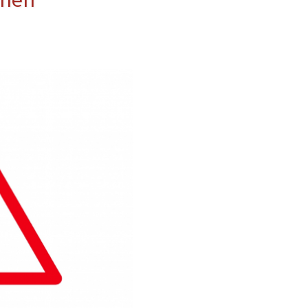
erwehr
ung