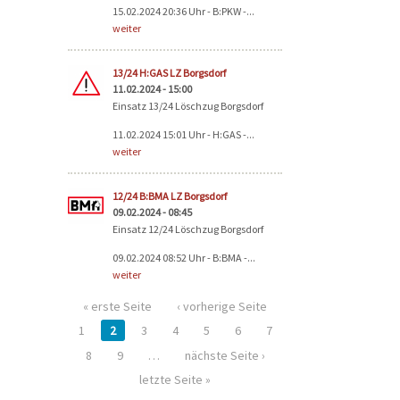
15.02.2024 20:36 Uhr - B:PKW -...
weiter
13/24 H:GAS LZ Borgsdorf
11.02.2024 - 15:00
Einsatz 13/24 Löschzug Borgsdorf
11.02.2024 15:01 Uhr - H:GAS -...
weiter
12/24 B:BMA LZ Borgsdorf
09.02.2024 - 08:45
Einsatz 12/24 Löschzug Borgsdorf
09.02.2024 08:52 Uhr - B:BMA -...
weiter
« erste Seite
‹ vorherige Seite
1
2
3
4
5
6
7
8
9
…
nächste Seite ›
letzte Seite »