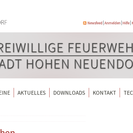
Newsfeed
Anmelden
Hilfe
EINE
AKTUELLES
DOWNLOADS
KONTAKT
TEC
wehrverein Bergfelde e.V.
Veranstaltungen
ndorf
rverein Borgsdorf
Weitere Nachrichten
rverein Hohen Neuendorf
ohen