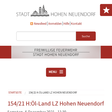
Direkt zum Inhalt
Newsfeed
Anmelden
Hilfe
Kontakt
Suche
MENU
ÜBER UNS
Sie sind hier
STARTSEITE
154/21 H:ÖL-LAND LZ HOHEN NEUENDORF
VEREINE
AKTUELLES
154/21 H:Öl-Land LZ Hohen Neuendorf
DOWNLOADS
Samstag, 4. Dezember 2021 - 11:30