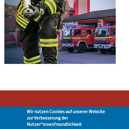
Wir nutzen Cookies auf unserer Website
Stadt Hohen Neuendorf • Oranienburger Str. 2 • 16540 Hohen Neuendorf •
zur Verbesserung der
Telefon 03303-528-0
Nutzer*innenfreundlichkeit
Impressum
|
Presse
|
Datenschutz
| © Hohen-Neuendorf.de, Alle Rechte