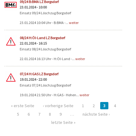
09/24 B:BMA LZ Borgsdorf
23.01.2024 - 10:00
Einsatz 09/24 Löschzug Borgsdorf
23.01.2024 10:04 Uhr - B:BMA -...
weiter
08/24 H:Öl-Land LZ Borgsdorf
22.01.2024 - 16:15
Einsatz 08/24 Löschzug Borgsdorf
22.01.2024 16:13 Uhr - H:Öl-Land -...
weiter
07/24 H:GAS LZ Borgsdorf
19.01.2024 - 22:00
Einsatz 07/24 Löschzug Borgsdorf
19.01.2024 21:50 Uhr - H:GAS - Hohen...
weiter
« erste Seite
‹ vorherige Seite
1
2
3
4
5
6
7
8
9
…
nächste Seite ›
letzte Seite »