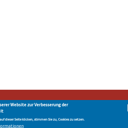
serer Website zur Verbesserung der
it
t Hohen Neuendorf • Oranienburger Str. 2 • 16540 Hohen Neuendorf • Telefon 03303-
tenschutz
| © Hohen-Neuendorf.de, Alle Rechte vorbehalten - Vervielfältigung nur 
uf dieser Seite klicken, stimmen Sie zu, Cookies zu setzen.
nformationen