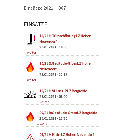
Einsätze 2021
867
EINSÄTZE
Seiten
11/21 H:Türnotöffnung LZ Hohen
Neuendorf
28.01.2021 - 18:00
...
weiter
10/21 B:Gebäude-Gross LZ Hohen
Neuendorf
25.01.2021 - 22:15
...
weiter
10/21 H:VU-mit-P LZ Bergfelde
26.01.2021 - 08:00
...
weiter
09/21 B:Gebäude-Gross LZ Bergfelde
25.01.2021 - 22:30
...
weiter
09/21 H:Klein LZ Hohen Neuendorf