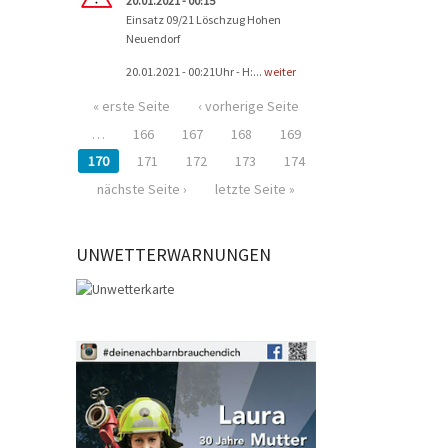
20.01.2021 - 00:15
Einsatz 09/21 Löschzug Hohen
Neuendorf
20.01.2021 - 00:21Uhr - H:...
weiter
« erste Seite
‹ vorherige Seite
…
166
167
168
169
170
171
172
173
174
nächste Seite ›
letzte Seite »
UNWETTERWARNUNGEN