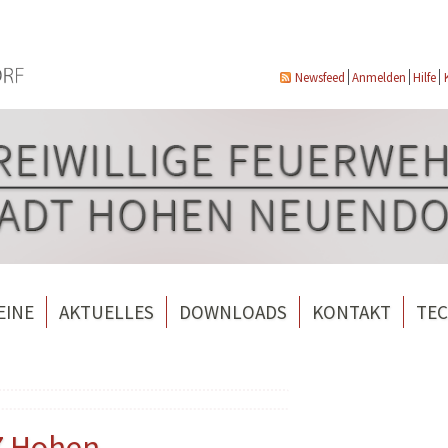
Newsfeed
Anmelden
Hilfe
EINE
AKTUELLES
DOWNLOADS
KONTAKT
TEC
wehrverein Bergfelde e.V.
Veranstaltungen
ndorf
rverein Borgsdorf
Weitere Nachrichten
rverein Hohen Neuendorf
LZ Hohen