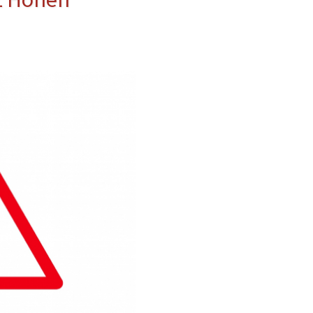
erwehr
ung