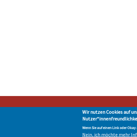
Wir nutzen Cookies auf un
Nutzer*innenfreundlichke
Stad
Impressum
|
Presse
|
Da
Wenn Sie auf einen Link oder Okay a
Nein, ich möchte mehr I