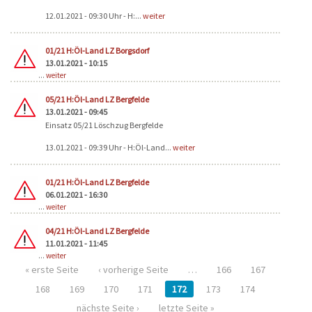
12.01.2021 - 09:30 Uhr - H:...
weiter
01/21 H:Öl-Land LZ Borgsdorf
13.01.2021 - 10:15
...
weiter
05/21 H:Öl-Land LZ Bergfelde
13.01.2021 - 09:45
Einsatz 05/21 Löschzug Bergfelde
13.01.2021 - 09:39 Uhr - H:Öl-Land...
weiter
01/21 H:Öl-Land LZ Bergfelde
06.01.2021 - 16:30
...
weiter
04/21 H:Öl-Land LZ Bergfelde
11.01.2021 - 11:45
...
weiter
« erste Seite
‹ vorherige Seite
…
166
167
168
169
170
171
172
173
174
nächste Seite ›
letzte Seite »