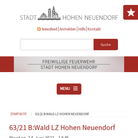
Direkt zum Inhalt
Newsfeed
Anmelden
Hilfe
Kontakt
Suche
MENU
ÜBER UNS
Sie sind hier
STARTSEITE
63/21 B:WALD LZ HOHEN NEUENDORF
VEREINE
AKTUELLES
63/21 B:Wald LZ Hohen Neuendorf
DOWNLOADS
Montag, 14. Juni 2021 - 14:45