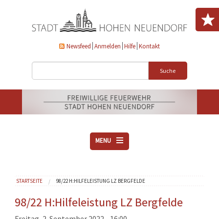
Direkt zum Inhalt
Newsfeed
Anmelden
Hilfe
Kontakt
Suche
MENU
ÜBER UNS
Sie sind hier
STARTSEITE
98/22 H:HILFELEISTUNG LZ BERGFELDE
VEREINE
AKTUELLES
98/22 H:Hilfeleistung LZ Bergfelde
DOWNLOADS
Freitag, 2. September 2022 - 16:00