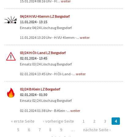
15.01.2024 08:16 Uhr - H:...
weiter
04/24 H:VU-Klemm LZ Borgsdorf
11.01.2024 - 13:15
Einsatz 04/24 Löschzug Borgsdorf
11.01.2024 13:20 Uhr - H:VU-Klemm -...
weiter
03/24 H:Öl-Land LZ Borgsdorf
02.01.2024 - 13:45
Einsatz 03/24 Löschzug Borgsdorf
02.01.2024 13:45 Uhr - H:Öl-Land -...
weiter
02/24 B:Klein LZ Borgsdorf
02.01.2024 - 01:30
Einsatz 02/24 Löschzug Borgsdorf
02.01.2024 01:38 Uhr - B:Klein -...
weiter
« erste Seite
‹ vorherige Seite
1
2
3
4
5
6
7
8
9
…
nächste Seite ›