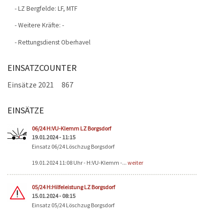
- LZ Bergfelde: LF, MTF
- Weitere Kräfte: -
- Rettungsdienst Oberhavel
EINSATZCOUNTER
Einsätze 2021
867
EINSÄTZE
Seiten
06/24 H:VU-Klemm LZ Borgsdorf
19.01.2024 - 11:15
Einsatz 06/24 Löschzug Borgsdorf
19.01.2024 11:08 Uhr - H:VU-Klemm -...
weiter
05/24 H:Hilfeleistung LZ Borgsdorf
15.01.2024 - 08:15
Einsatz 05/24 Löschzug Borgsdorf