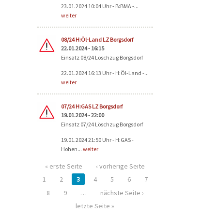
23.01.2024 10:04 Uhr - B:BMA -...
weiter
08/24 H:Öl-Land LZ Borgsdorf
22.01.2024 - 16:15
Einsatz 08/24 Löschzug Borgsdorf
22.01.2024 16:13 Uhr - H:Öl-Land -...
weiter
07/24 H:GAS LZ Borgsdorf
19.01.2024 - 22:00
Einsatz 07/24 Löschzug Borgsdorf
19.01.2024 21:50 Uhr - H:GAS -
Hohen...
weiter
« erste Seite
‹ vorherige Seite
1
2
3
4
5
6
7
8
9
…
nächste Seite ›
letzte Seite »