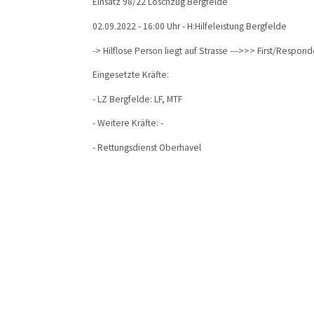
Einsatz 98/22 Löschzug Bergfelde
02.09.2022 - 16:00 Uhr - H:Hilfeleistung Bergfelde
-> Hilflose Person liegt auf Strasse --->>> First/Respond
Eingesetzte Kräfte:
- LZ Bergfelde: LF, MTF
- Weitere Kräfte: -
- Rettungsdienst Oberhavel