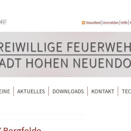
Newsfeed
Anmelden
Hilfe
EINE
AKTUELLES
DOWNLOADS
KONTAKT
TEC
wehrverein Bergfelde e.V.
Veranstaltungen
ndorf
rverein Borgsdorf
Weitere Nachrichten
rverein Hohen Neuendorf
Z Bergfelde