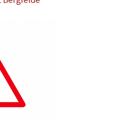
erwehr
ung