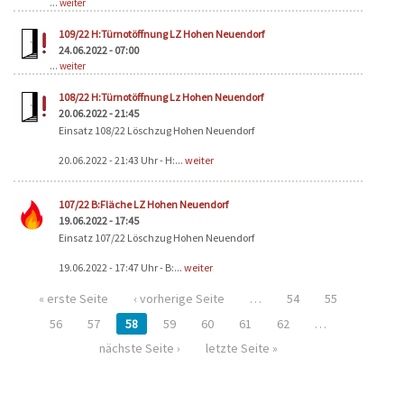
...
weiter
109/22 H:Türnotöffnung LZ Hohen Neuendorf
24.06.2022 - 07:00
...
weiter
108/22 H:Türnotöffnung Lz Hohen Neuendorf
20.06.2022 - 21:45
Einsatz 108/22 Löschzug Hohen Neuendorf
20.06.2022 - 21:43 Uhr - H:...
weiter
107/22 B:Fläche LZ Hohen Neuendorf
19.06.2022 - 17:45
Einsatz 107/22 Löschzug Hohen Neuendorf
19.06.2022 - 17:47 Uhr - B:...
weiter
« erste Seite
‹ vorherige Seite
…
54
55
56
57
58
59
60
61
62
…
nächste Seite ›
letzte Seite »