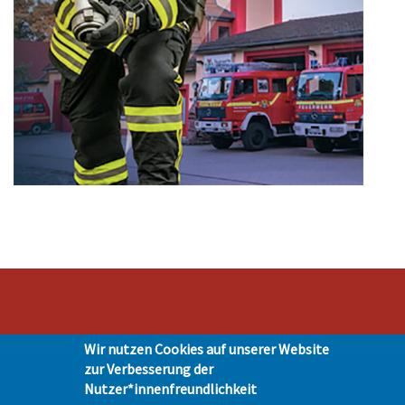
Stadt Hohen Neuendorf • Oranienburger Str. 2 • 16540 Hohen Neuendorf •
Wir nutzen Cookies auf unserer Website
Telefon 03303-528-0
zur Verbesserung der
Impressum
|
Presse
|
Datenschutz
| © Hohen-Neuendorf.de, Alle Rechte
Nutzer*innenfreundlichkeit
vorbehalten - Vervielfältigung nur mit unserer Genehmigung