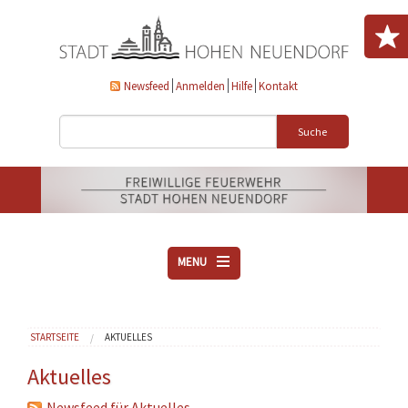
Direkt zum Inhalt
Newsfeed
Anmelden
Hilfe
Kontakt
Suche
MENU
ÜBER UNS
Sie sind hier
STARTSEITE
AKTUELLES
VEREINE
AKTUELLES
Aktuelles
DOWNLOADS
Newsfeed für Aktuelles