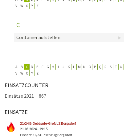
V
W
X
Y
Z
KONTAKT
TECHNIK
C
EINSÄTZE
Container aufstellen
A
B
C
D
E
F
G
H
I
J
K
L
M
N
O
P
Q
R
S
T
U
V
W
X
Y
Z
EINSATZCOUNTER
Einsätze 2021
867
EINSÄTZE
Seiten
21/24 B:Gebäude-Groß LZ Borgsdorf
21.03.2024 - 19:15
Einsatz 21/24 Löschzug Borgsdorf