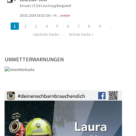
Einsatz 17/24 Löschzug Borgsdorf
28.02.2024 16:52 Uhr - H:...
weiter
1
2
3
4
5
6
7
8
9
…
nächste Seite ›
letzte Seite »
UNWETTERWARNUNGEN