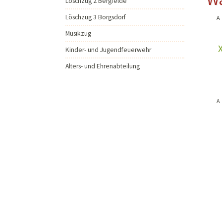
Löschzug 2 Bergfelde
Musikzug
Löschzug 3 Borgsdorf
A
Kinder- und Jugendfeu
Musikzug
Alters- und Ehrenabteil
Kinder- und Jugendfeuerwehr
Alters- und Ehrenabteilung
A