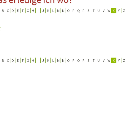
B
C
D
E
F
G
H
I
J
K
L
M
N
O
P
Q
R
S
T
U
V
W
X
Y
Z
erwehr
ung
X
B
C
D
E
F
G
H
I
J
K
L
M
N
O
P
Q
R
S
T
U
V
W
X
Y
Z