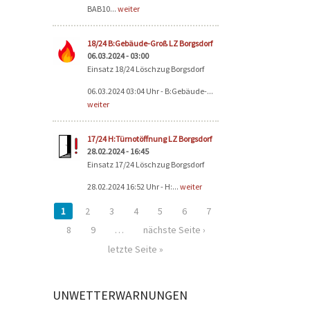
BAB10...
weiter
18/24 B:Gebäude-Groß LZ Borgsdorf
06.03.2024 - 03:00
Einsatz 18/24 Löschzug Borgsdorf
06.03.2024 03:04 Uhr - B:Gebäude-...
weiter
17/24 H:Türnotöffnung LZ Borgsdorf
28.02.2024 - 16:45
Einsatz 17/24 Löschzug Borgsdorf
28.02.2024 16:52 Uhr - H:...
weiter
1
2
3
4
5
6
7
8
9
…
nächste Seite ›
letzte Seite »
UNWETTERWARNUNGEN