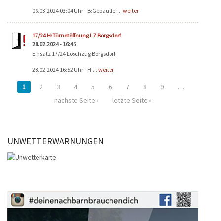
06.03.2024 03:04 Uhr - B:Gebäude-...
weiter
17/24 H:Türnotöffnung LZ Borgsdorf
28.02.2024 - 16:45
Einsatz 17/24 Löschzug Borgsdorf
28.02.2024 16:52 Uhr - H:...
weiter
1
2
3
4
5
6
7
8
9
…
nächste Seite ›
letzte Seite »
UNWETTERWARNUNGEN