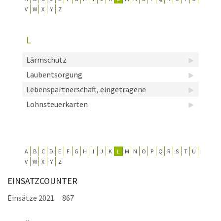
V
W
X
Y
Z
KONTAKT
TECHNIK
L
EINSÄTZE
Lärmschutz
Laubentsorgung
Lebenspartnerschaft, eingetragene
Lohnsteuerkarten
A
B
C
D
E
F
G
H
I
J
K
L
M
N
O
P
Q
R
S
T
U
V
W
X
Y
Z
EINSATZCOUNTER
Einsätze 2021
867