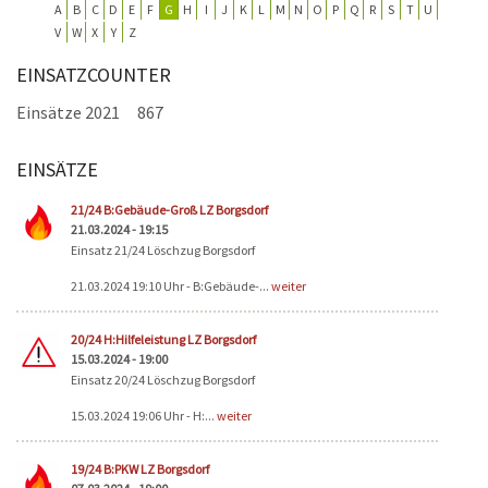
A
B
C
D
E
F
G
H
I
J
K
L
M
N
O
P
Q
R
S
T
U
V
W
X
Y
Z
EINSATZCOUNTER
Einsätze 2021
867
EINSÄTZE
Seiten
21/24 B:Gebäude-Groß LZ Borgsdorf
21.03.2024 - 19:15
Einsatz 21/24 Löschzug Borgsdorf
21.03.2024 19:10 Uhr - B:Gebäude-...
weiter
20/24 H:Hilfeleistung LZ Borgsdorf
15.03.2024 - 19:00
Einsatz 20/24 Löschzug Borgsdorf
15.03.2024 19:06 Uhr - H:...
weiter
19/24 B:PKW LZ Borgsdorf