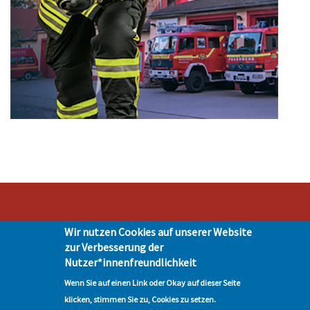
Wir nutzen Cookies auf unserer Website
Stadt Hohen Neuendorf • Oranienburger Str. 2 • 16540 Hohen Neuendorf •
zur Verbesserung der
Telefon 03303-528-0
Nutzer*innenfreundlichkeit
Impressum
|
Presse
|
Datenschutz
| © Hohen-Neuendorf.de, Alle Rechte
vorbehalten - Vervielfältigung nur mit unserer Genehmigung
Wenn Sie auf einen Link oder Okay auf dieser Seite
klicken, stimmen Sie zu, Cookies zu setzen.