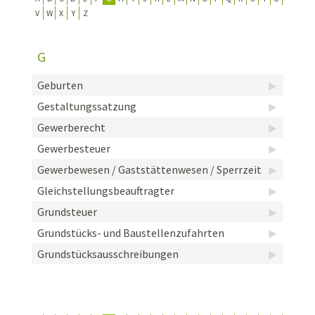
V
W
X
Y
Z
KONTAKT
TECHNIK
G
EINSÄTZE
Geburten
Gestaltungssatzung
Gewerberecht
Gewerbesteuer
Gewerbewesen / Gaststättenwesen / Sperrzeit
Gleichstellungsbeauftragter
Grundsteuer
Grundstücks- und Baustellenzufahrten
Grundstücksausschreibungen