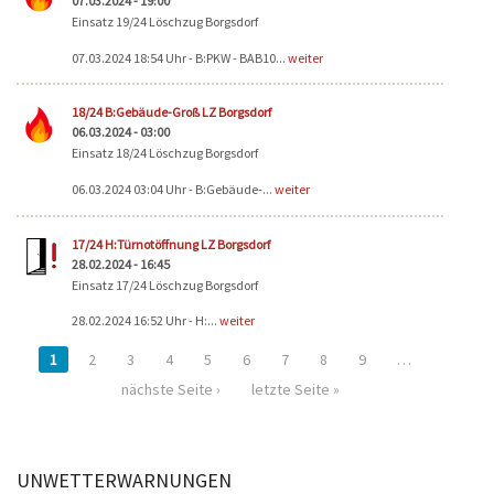
07.03.2024 - 19:00
Einsatz 19/24 Löschzug Borgsdorf
07.03.2024 18:54 Uhr - B:PKW - BAB10...
weiter
18/24 B:Gebäude-Groß LZ Borgsdorf
06.03.2024 - 03:00
Einsatz 18/24 Löschzug Borgsdorf
06.03.2024 03:04 Uhr - B:Gebäude-...
weiter
17/24 H:Türnotöffnung LZ Borgsdorf
28.02.2024 - 16:45
Einsatz 17/24 Löschzug Borgsdorf
28.02.2024 16:52 Uhr - H:...
weiter
1
2
3
4
5
6
7
8
9
…
nächste Seite ›
letzte Seite »
UNWETTERWARNUNGEN