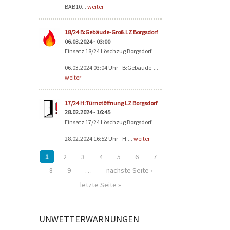
BAB10...
weiter
18/24 B:Gebäude-Groß LZ Borgsdorf
06.03.2024 - 03:00
Einsatz 18/24 Löschzug Borgsdorf
06.03.2024 03:04 Uhr - B:Gebäude-...
weiter
17/24 H:Türnotöffnung LZ Borgsdorf
28.02.2024 - 16:45
Einsatz 17/24 Löschzug Borgsdorf
28.02.2024 16:52 Uhr - H:...
weiter
1
2
3
4
5
6
7
8
9
…
nächste Seite ›
letzte Seite »
UNWETTERWARNUNGEN