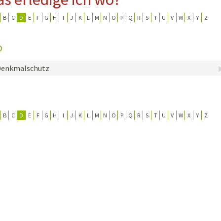
B
C
D
E
F
G
H
I
J
K
L
M
N
O
P
Q
R
S
T
U
V
W
X
Y
Z
erwehr
ung
D
Denkmalschutz
B
C
D
E
F
G
H
I
J
K
L
M
N
O
P
Q
R
S
T
U
V
W
X
Y
Z