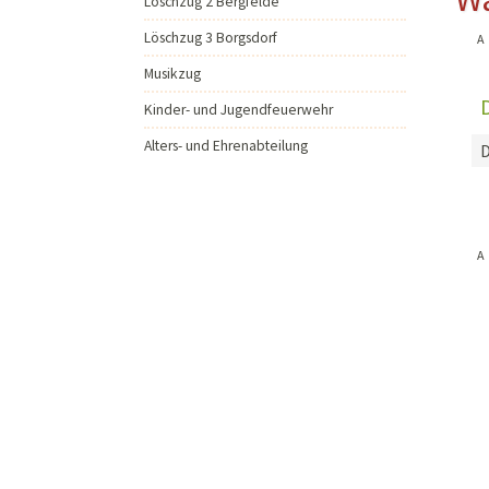
Löschzug 2 Bergfelde
Musikzug
Löschzug 3 Borgsdorf
A
Kinder- und Jugendfeu
Musikzug
Alters- und Ehrenabteil
Kinder- und Jugendfeuerwehr
Alters- und Ehrenabteilung
A