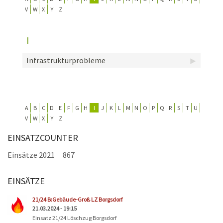
V
W
X
Y
Z
KONTAKT
TECHNIK
I
EINSÄTZE
Infrastrukturprobleme
A
B
C
D
E
F
G
H
I
J
K
L
M
N
O
P
Q
R
S
T
U
V
W
X
Y
Z
EINSATZCOUNTER
Einsätze 2021
867
EINSÄTZE
Seiten
21/24 B:Gebäude-Groß LZ Borgsdorf
21.03.2024 - 19:15
Einsatz 21/24 Löschzug Borgsdorf