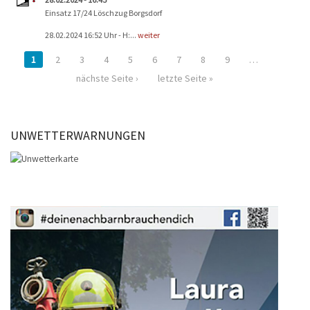
Einsatz 17/24 Löschzug Borgsdorf
28.02.2024 16:52 Uhr - H:...
weiter
1
2
3
4
5
6
7
8
9
…
nächste Seite ›
letzte Seite »
UNWETTERWARNUNGEN