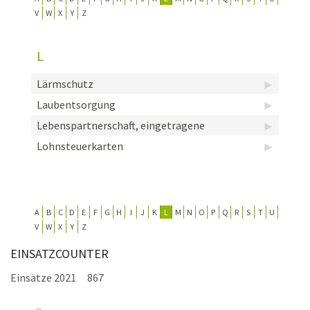
V
W
X
Y
Z
KONTAKT
TECHNIK
L
EINSÄTZE
Lärmschutz
Laubentsorgung
Lebenspartnerschaft, eingetragene
Lohnsteuerkarten
A
B
C
D
E
F
G
H
I
J
K
L
M
N
O
P
Q
R
S
T
U
V
W
X
Y
Z
EINSATZCOUNTER
Einsätze 2021
867