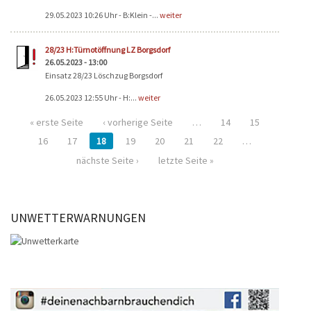
29.05.2023 10:26 Uhr - B:Klein -...
weiter
28/23 H:Türnotöffnung LZ Borgsdorf
26.05.2023 - 13:00
Einsatz 28/23 Löschzug Borgsdorf
26.05.2023 12:55 Uhr - H:...
weiter
« erste Seite
‹ vorherige Seite
…
14
15
16
17
18
19
20
21
22
…
nächste Seite ›
letzte Seite »
UNWETTERWARNUNGEN