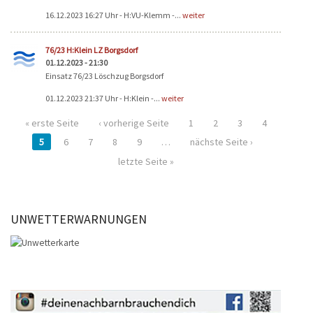
16.12.2023 16:27 Uhr - H:VU-Klemm -...
weiter
76/23 H:Klein LZ Borgsdorf
01.12.2023 - 21:30
Einsatz 76/23 Löschzug Borgsdorf
01.12.2023 21:37 Uhr - H:Klein -...
weiter
« erste Seite
‹ vorherige Seite
1
2
3
4
5
6
7
8
9
…
nächste Seite ›
letzte Seite »
UNWETTERWARNUNGEN