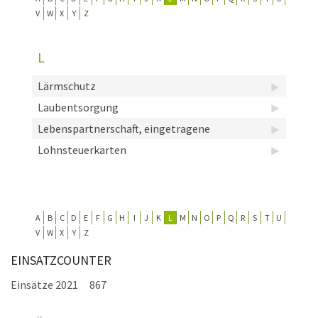
V
W
X
Y
Z
KONTAKT
TECHNIK
L
EINSÄTZE
Lärmschutz
Laubentsorgung
Lebenspartnerschaft, eingetragene
Lohnsteuerkarten
A
B
C
D
E
F
G
H
I
J
K
L
M
N
O
P
Q
R
S
T
U
V
W
X
Y
Z
EINSATZCOUNTER
Einsätze 2021
867