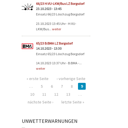
66/23 H:VU-LKW/Bus LZ Borgsdorf
23.10.2023 - 13:45
Einsatz 66/23 Löschzug Borgsdorf
23.10.2023 13:45 Uhr - H:VU-
LKW/Bus...
weiter
65/23 B:BMA LZ Borgsdorf
14.10.2023 - 13:30
Einsatz 65/23 Löschzug Borgsdorf
14.10.2023 13:37 Uhr - B:BMA -...
weiter
« erste Seite
‹ vorherige Seite
…
5
6
7
8
9
10
11
12
13
…
nächste Seite ›
letzte Seite »
UNWETTERWARNUNGEN