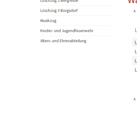
Löschzug 2 Bergfelde
Musikzug
Löschzug 3 Borgsdorf
A
Kinder- und Jugendfeu
Musikzug
Alters- und Ehrenabteil
Kinder- und Jugendfeuerwehr
Alters- und Ehrenabteilung
L
L
A