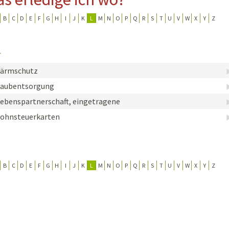
B
C
D
E
F
G
H
I
J
K
L
M
N
O
P
Q
R
S
T
U
V
W
X
Y
Z
erwehr
ung
L
Lärmschutz
Laubentsorgung
ebenspartnerschaft, eingetragene
ohnsteuerkarten
B
C
D
E
F
G
H
I
J
K
L
M
N
O
P
Q
R
S
T
U
V
W
X
Y
Z