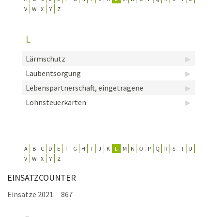
V
W
X
Y
Z
KONTAKT
TECHNIK
L
EINSÄTZE
Lärmschutz
Laubentsorgung
Lebenspartnerschaft, eingetragene
Lohnsteuerkarten
A
B
C
D
E
F
G
H
I
J
K
L
M
N
O
P
Q
R
S
T
U
V
W
X
Y
Z
EINSATZCOUNTER
Einsätze 2021
867