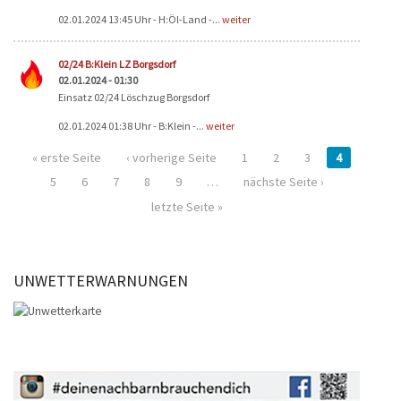
02.01.2024 13:45 Uhr - H:Öl-Land -...
weiter
02/24 B:Klein LZ Borgsdorf
02.01.2024 - 01:30
Einsatz 02/24 Löschzug Borgsdorf
02.01.2024 01:38 Uhr - B:Klein -...
weiter
« erste Seite
‹ vorherige Seite
1
2
3
4
5
6
7
8
9
…
nächste Seite ›
letzte Seite »
UNWETTERWARNUNGEN