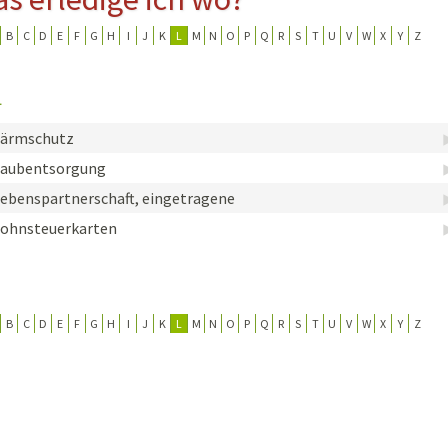
B
C
D
E
F
G
H
I
J
K
L
M
N
O
P
Q
R
S
T
U
V
W
X
Y
Z
erwehr
ung
L
Lärmschutz
Laubentsorgung
ebenspartnerschaft, eingetragene
ohnsteuerkarten
B
C
D
E
F
G
H
I
J
K
L
M
N
O
P
Q
R
S
T
U
V
W
X
Y
Z