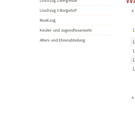
Löschzug 2 Bergfelde
Musikzug
Löschzug 3 Borgsdorf
A
Kinder- und Jugendfeu
Musikzug
Alters- und Ehrenabteil
Kinder- und Jugendfeuerwehr
Alters- und Ehrenabteilung
L
L
A