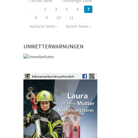
« erste Seite
‹ vorherige Seite
…
3
4
5
6
7
8
9
10
11
…
nächste Seite ›
letzte Seite »
UNWETTERWARNUNGEN